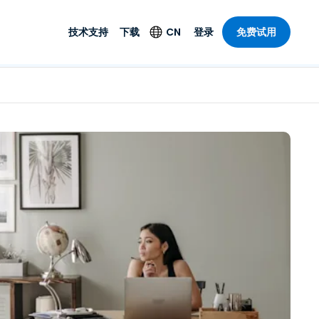
技术支持
下载
CN
登录
免费试用
技术支持
安全产品
语言
公与远程支持
技术支持
Antivirus
English
案，具有
乐
乐
系统服务状况
端点检测与响应
Deutsch
理功能。提
本。
Foxpass Wi-Fi 接入和
Español
控制
Français
零信任 Secure
共部门
Workspace
Italiano
计
Shield（反诈骗）
Nederlands
计
Português
行业
所有产品
简体中文
繁體中文