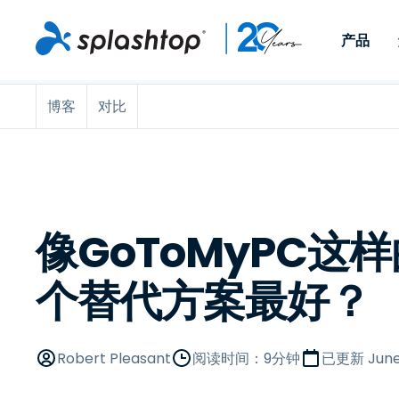
产品
博客
对比
Remote Access
按角色
按使用案例分类
公司
Remote
适用于个人用户和小型团
便于 IT 
远程办公
远程支持
关于
队，可实现随时随地从任意
任意设备。
IT 支持和帮助台
端点管理
招聘
设备访问工作电脑。
作为插件提
署版本。
端点管理和安全
远程访问
大事记
MSP
远程学习
联系
像GoToMyPC这
OEM
个替代方案最好？
查看所有使用案例
Robert Pleasant
阅读时间：9分钟
已更新
June