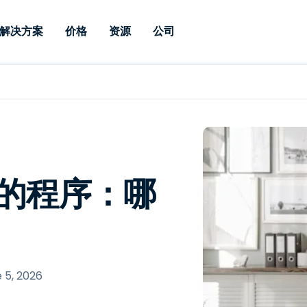
解决方案
价格
资源
公司
 Support
按需求
按类型
凭据
Autonomous
Enterprise
按行业
按行业
附属机构
Endpoint
专业人员远程支持
企业级远程办
远程桌面
博客
安全
教育
教育
合作伙伴
Management
实时补丁管理可
一体化解决方
漏洞和补丁管理
用户案例
新闻稿
媒体与娱
媒体与娱
客户
供。提供本地部
SSO 和高级管
IT 专业人员可通过实时补
供本地部署版
丁、自动化、全面可视性和
增强 Intune
竞争对手比较
获奖情况
卫生保健
MSP
控制来远程监控、管理和保
风险与合规
数据表
零售
零售
样的程序：哪
护设备。
RDP / VPN 替代
演示视频
政府与公
技术
VDI / DaaS 替代
网络研讨会
建筑与设
本地化部署
财务与会
查看所有类型
查看所有
远程支持物联网
 5, 2026
现场支助
通过 RDP/SSH/VNC 进行远