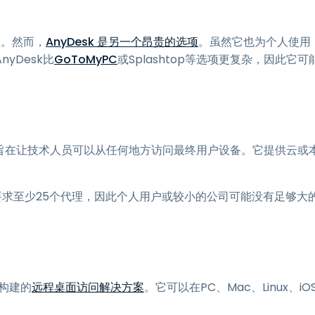
项。然而，
AnyDesk 是另一个昂贵的选项
。虽然它也为个人使用
yDesk比
GoToMyPC
或Splashtop等选项更复杂，因此它可
旨在让技术人员可以从任何地方访问最终用户设备。它提供云或
高。他们还要求至少25个代理，因此个人用户或较小的公司可能没有足够大
问构建的
远程桌面访问解决方案
。它可以在PC、Mac、Linux、iO