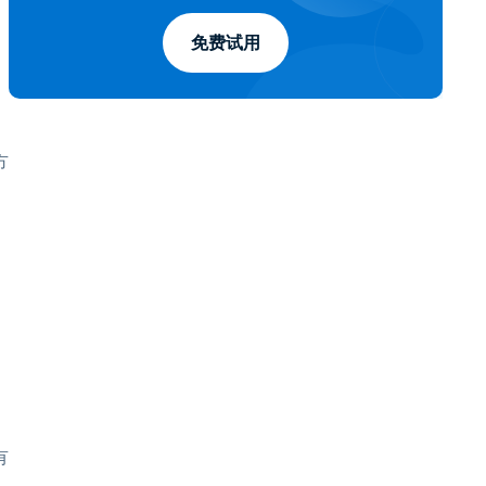
免费试用
方
有