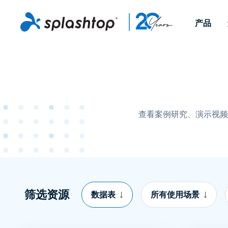
产品
Remote Access
按角色
按使用案例分类
公司
Remote
适用于个人用户和小型团
便于 IT 
远程办公
远程支持
关于
队，可实现随时随地从任意
任意设备。
IT 支持和帮助台
端点管理
招聘
设备访问工作电脑。
作为插件提
署版本。
查看案例研究、演示视频
端点管理和安全
远程访问
大事记
MSP
远程学习
联系
OEM
查看所有使用案例
筛选资源
数据表
所有使用场景