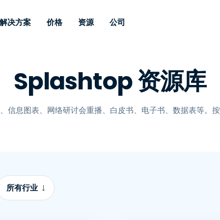
解决方案
价格
资源
公司
 Support
按需求
按类型
凭据
Autonomous
Enterprise
按行业
按行业
附属机构
Splashtop 资源库
Endpoint
专业人员远程支持
企业级远程办
远程桌面
博客
安全
教育
教育
合作伙伴
Management
实时补丁管理可
一体化解决方
漏洞和补丁管理
用户案例
新闻稿
媒体与娱
媒体与娱
客户
供。提供本地部
SSO 和高级管
IT 专业人员可通过实时补
供本地部署版
、信息图表、网络研讨会重播、白皮书、电子书、数据表等。按
丁、自动化、全面可视性和
增强 Intune
竞争对手比较
获奖情况
卫生保健
MSP
控制来远程监控、管理和保
风险与合规
数据表
零售
零售
护设备。
RDP / VPN 替代
演示视频
政府与公
技术
VDI / DaaS 替代
网络研讨会
建筑与设
本地化部署
财务与会
查看所有类型
查看所有
所有行业
远程支持物联网
现场支助
通过 RDP/SSH/VNC 进行远