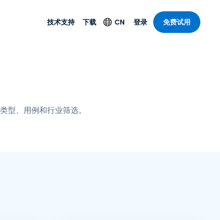
技术支持
下载
CN
登录
免费试用
技术支持
安全产品
语言
公与远程支持
技术支持
Antivirus
English
案，具有
乐
乐
系统服务状况
端点检测与响应
Deutsch
理功能。提
本。
类型、用例和行业筛选。
Foxpass Wi-Fi 接入和
Español
控制
Français
零信任 Secure
共部门
Workspace
Italiano
计
Shield（反诈骗）
Nederlands
计
Português
行业
所有产品
简体中文
繁體中文