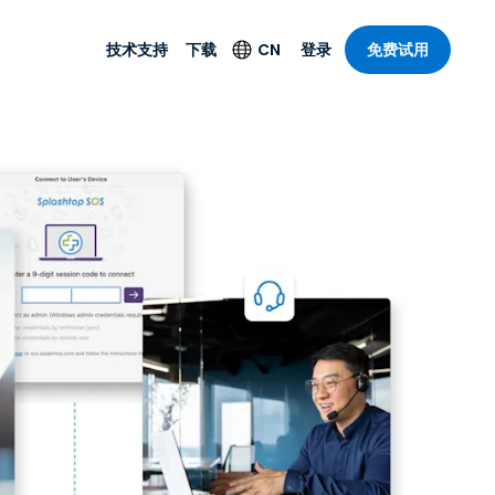
技术支持
下载
CN
登录
免费试用
技术支持
安全产品
语言
公与远程支持
技术支持
Antivirus
English
案，具有
乐
乐
系统服务状况
端点检测与响应
Deutsch
理功能。提
本。
Foxpass Wi-Fi 接入和
Español
控制
Français
零信任 Secure
共部门
Workspace
Italiano
计
Shield（反诈骗）
Nederlands
计
Português
行业
所有产品
简体中文
繁體中文