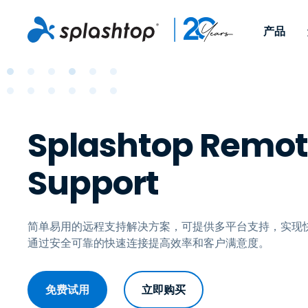
产品
Remote Access
按角色
按使用案例分类
公司
Remote
适用于个人用户和小型团
便于 IT 
远程办公
远程支持
关于
队，可实现随时随地从任意
任意设备。
Splashtop Remo
IT 支持和帮助台
端点管理
招聘
设备访问工作电脑。
作为插件提
署版本。
端点管理和安全
远程访问
大事记
Support
MSP
远程学习
联系
OEM
简单易用的远程支持解决方案，可提供多平台支持，实现
通过安全可靠的快速连接提高效率和客户满意度。
查看所有使用案例
免费试用
立即购买