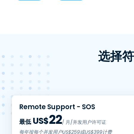
选择符合
Remote Support - SOS
22
US$
最低
/ 月/并发用户许可证
每年按每个并发用户
US$
259
或
US$
399
计费