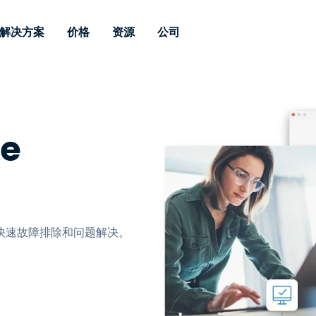
解决方案
价格
资源
公司
 Support
按需求
按类型
凭据
Autonomous
Enterprise
按行业
按行业
附属机构
Endpoint
专业人员远程支持
企业级远程办
远程桌面
博客
安全
教育
教育
合作伙伴
Management
实时补丁管理可
一体化解决方
te
漏洞和补丁管理
用户案例
新闻稿
媒体与娱
媒体与娱
客户
供。提供本地部
SSO 和高级管
IT 专业人员可通过实时补
供本地部署版
丁、自动化、全面可视性和
增强 Intune
竞争对手比较
获奖情况
卫生保健
MSP
控制来远程监控、管理和保
风险与合规
数据表
零售
零售
护设备。
RDP / VPN 替代
演示视频
政府与公
技术
VDI / DaaS 替代
网络研讨会
建筑与设
快速故障排除和问题解决。
本地化部署
财务与会
查看所有类型
查看所有
远程支持物联网
现场支助
通过 RDP/SSH/VNC 进行远