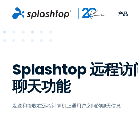
产品
Remote Access
按角色
按使用案例分类
公司
Remote
适用于个人用户和小型团
便于 IT 
远程办公
远程支持
关于
队，可实现随时随地从任意
任意设备。
IT 支持和帮助台
端点管理
招聘
设备访问工作电脑。
作为插件提
Splashtop 远
署版本。
端点管理和安全
远程访问
大事记
聊天功能
MSP
远程学习
联系
OEM
发送和接收在远程计算机上通用户之间的聊天信息
查看所有使用案例