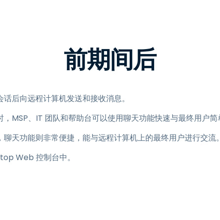
程访问
搭配 Wacom 手绘板远程办公
远程实验室访问
前期间后
端点安全
查看所有需求
查看所有
会话后向远程计算机发送和接收消息。
，MSP、IT 团队和帮助台可以使用聊天功能快速与最终用户简
，聊天功能则非常便捷，能与远程计算机上的最终用户进行交流
htop Web 控制台中。