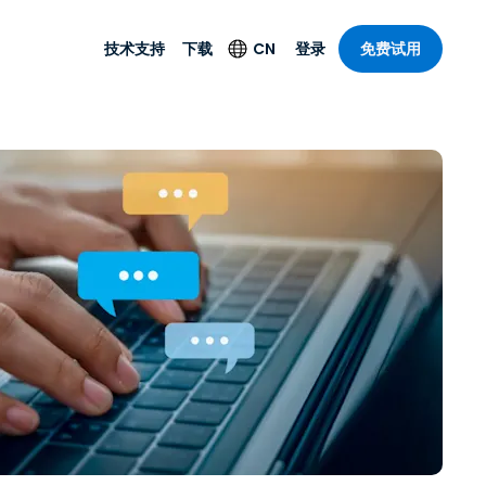
技术支持
下载
CN
登录
免费试用
技术支持
安全产品
语言
公与远程支持
技术支持
Antivirus
English
案，具有
乐
乐
系统服务状况
端点检测与响应
Deutsch
理功能。提
本。
Foxpass Wi-Fi 接入和
Español
控制
Français
零信任 Secure
共部门
Workspace
Italiano
计
Shield（反诈骗）
Nederlands
计
Português
行业
所有产品
简体中文
繁體中文