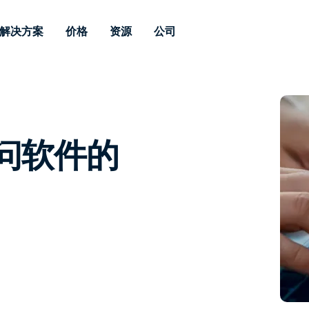
解决方案
价格
资源
公司
 Support
按需求
按类型
凭据
Autonomous
Enterprise
按行业
按行业
附属机构
Endpoint
专业人员远程支持
企业级远程办
远程桌面
博客
安全
教育
教育
合作伙伴
Management
实时补丁管理可
一体化解决方
漏洞和补丁管理
用户案例
新闻稿
媒体与娱
媒体与娱
客户
供。提供本地部
SSO 和高级管
程访问软件的
IT 专业人员可通过实时补
供本地部署版
丁、自动化、全面可视性和
增强 Intune
竞争对手比较
获奖情况
卫生保健
MSP
控制来远程监控、管理和保
风险与合规
数据表
零售
零售
护设备。
RDP / VPN 替代
演示视频
政府与公
技术
VDI / DaaS 替代
网络研讨会
建筑与设
本地化部署
财务与会
查看所有类型
查看所有
远程支持物联网
现场支助
通过 RDP/SSH/VNC 进行远