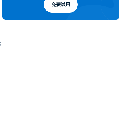
免费试用
远
可