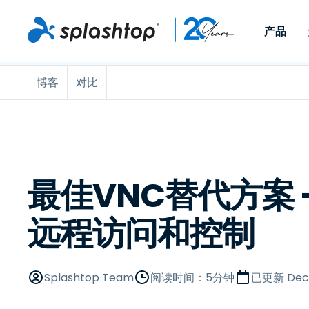
产品
博客
对比
Remote Access
按角色
按使用案例分类
公司
Remote
适用于个人用户和小型团
便于 IT 
远程办公
远程支持
关于
队，可实现随时随地从任意
任意设备。
IT 支持和帮助台
端点管理
招聘
设备访问工作电脑。
作为插件提
署版本。
端点管理和安全
远程访问
大事记
MSP
远程学习
联系
最佳VNC替代方案 -S
OEM
远程访问和控制
查看所有使用案例
Splashtop Team
阅读时间：5分钟
已更新
Dec