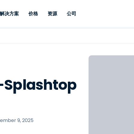
解决方案
价格
资源
公司
 Support
按需求
按类型
凭据
Autonomous
Enterprise
按行业
按行业
附属机构
Endpoint
专业人员远程支持
企业级远程办
远程桌面
博客
安全
教育
教育
合作伙伴
Management
实时补丁管理可
一体化解决方
漏洞和补丁管理
用户案例
新闻稿
媒体与娱
媒体与娱
客户
供。提供本地部
SSO 和高级管
IT 专业人员可通过实时补
供本地部署版
丁、自动化、全面可视性和
增强 Intune
竞争对手比较
获奖情况
卫生保健
MSP
控制来远程监控、管理和保
风险与合规
数据表
零售
零售
plashtop
护设备。
RDP / VPN 替代
演示视频
政府与公
技术
VDI / DaaS 替代
网络研讨会
建筑与设
本地化部署
财务与会
查看所有类型
查看所有
远程支持物联网
ember 9, 2025
现场支助
通过 RDP/SSH/VNC 进行远