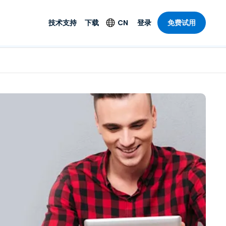
技术支持
下载
CN
登录
免费试用
技术支持
安全产品
语言
公与远程支持
技术支持
Antivirus
English
案，具有
乐
乐
系统服务状况
端点检测与响应
Deutsch
理功能。提
本。
Foxpass Wi-Fi 接入和
Español
控制
Français
零信任 Secure
共部门
Workspace
Italiano
计
Shield（反诈骗）
Nederlands
计
Português
行业
所有产品
简体中文
繁體中文