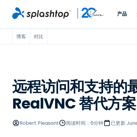
产品
博客
对比
Remote Access
按角色
按使用案例分类
公司
Remote
适用于个人用户和小型团
便于 IT 
远程办公
远程支持
关于
队，可实现随时随地从任意
任意设备。
IT 支持和帮助台
端点管理
招聘
设备访问工作电脑。
作为插件提
署版本。
端点管理和安全
远程访问
大事记
MSP
远程学习
联系
远程访问和支持的
OEM
RealVNC 替代方案
查看所有使用案例
Robert Pleasant
阅读时间：6分钟
已更新
June