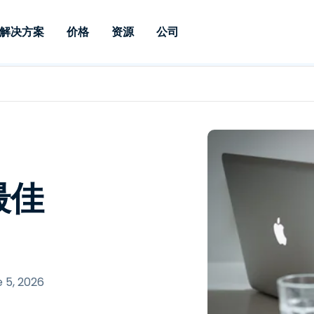
解决方案
价格
资源
公司
 Support
按需求
按类型
凭据
Autonomous
Enterprise
按行业
按行业
附属机构
Endpoint
专业人员远程支持
企业级远程办
远程桌面
博客
安全
教育
教育
合作伙伴
Management
实时补丁管理可
一体化解决方
漏洞和补丁管理
用户案例
新闻稿
媒体与娱
媒体与娱
客户
供。提供本地部
SSO 和高级管
IT 专业人员可通过实时补
供本地部署版
丁、自动化、全面可视性和
增强 Intune
竞争对手比较
获奖情况
卫生保健
MSP
控制来远程监控、管理和保
风险与合规
数据表
零售
零售
最佳
护设备。
RDP / VPN 替代
演示视频
政府与公
技术
VDI / DaaS 替代
网络研讨会
建筑与设
本地化部署
财务与会
查看所有类型
查看所有
远程支持物联网
 5, 2026
现场支助
通过 RDP/SSH/VNC 进行远