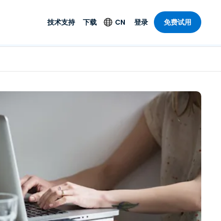
技术支持
下载
CN
登录
免费试用
技术支持
安全产品
语言
公与远程支持
技术支持
Antivirus
English
案，具有
乐
乐
系统服务状况
端点检测与响应
Deutsch
理功能。提
本。
Foxpass Wi-Fi 接入和
Español
控制
Français
零信任 Secure
共部门
Workspace
Italiano
计
Shield（反诈骗）
Nederlands
计
Português
行业
所有产品
简体中文
繁體中文