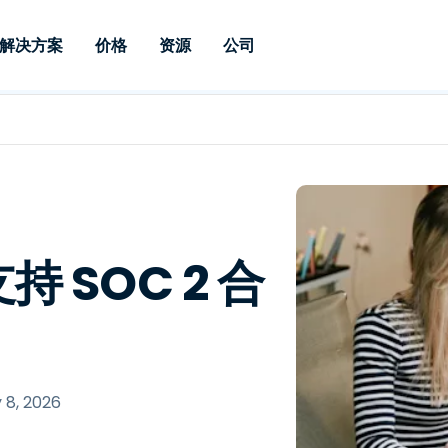
解决方案
价格
资源
公司
 Support
按需求
按类型
凭据
Autonomous
Enterprise
按行业
按行业
附属机构
Endpoint
专业人员远程支持
企业级远程办
远程桌面
博客
安全
教育
教育
合作伙伴
Management
实时补丁管理可
一体化解决方
漏洞和补丁管理
用户案例
新闻稿
媒体与娱
媒体与娱
客户
供。提供本地部
SSO 和高级管
IT 专业人员可通过实时补
供本地部署版
丁、自动化、全面可视性和
增强 Intune
竞争对手比较
获奖情况
卫生保健
MSP
控制来远程监控、管理和保
风险与合规
数据表
零售
零售
 SOC 2 合
护设备。
RDP / VPN 替代
演示视频
政府与公
技术
VDI / DaaS 替代
网络研讨会
建筑与设
本地化部署
财务与会
查看所有类型
查看所有
远程支持物联网
y 8, 2026
现场支助
通过 RDP/SSH/VNC 进行远