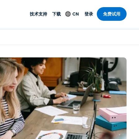
技术支持
下载
CN
登录
免费试用
技术支持
安全产品
语言
公与远程支持
技术支持
Antivirus
English
案，具有
乐
乐
系统服务状况
端点检测与响应
Deutsch
理功能。提
本。
Foxpass Wi-Fi 接入和
Español
控制
Français
零信任 Secure
共部门
Workspace
Italiano
计
Shield（反诈骗）
Nederlands
计
Português
行业
所有产品
简体中文
繁體中文