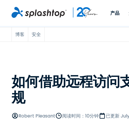
产品
博客
安全
Remote Access
按角色
按使用案例分类
公司
Remote
适用于个人用户和小型团
便于 IT 
远程办公
远程支持
关于
队，可实现随时随地从任意
任意设备。
IT 支持和帮助台
端点管理
招聘
设备访问工作电脑。
作为插件提
署版本。
端点管理和安全
远程访问
大事记
MSP
远程学习
联系
如何借助远程访问支持
OEM
规
查看所有使用案例
Robert Pleasant
阅读时间：10分钟
已更新
Jul