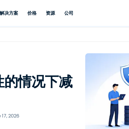
解决方案
价格
资源
公司
 Support
按需求
按类型
凭据
Autonomous
Enterprise
按行业
按行业
附属机构
Endpoint
专业人员远程支持
企业级远程办
远程桌面
博客
安全
教育
教育
合作伙伴
Management
实时补丁管理可
一体化解决方
漏洞和补丁管理
用户案例
新闻稿
媒体与娱
媒体与娱
客户
供。提供本地部
SSO 和高级管
IT 专业人员可通过实时补
供本地部署版
丁、自动化、全面可视性和
增强 Intune
竞争对手比较
获奖情况
卫生保健
MSP
控制来远程监控、管理和保
风险与合规
数据表
零售
零售
性的情况下减
护设备。
RDP / VPN 替代
演示视频
政府与公
技术
VDI / DaaS 替代
网络研讨会
建筑与设
本地化部署
财务与会
查看所有类型
查看所有
远程支持物联网
 17, 2026
现场支助
通过 RDP/SSH/VNC 进行远