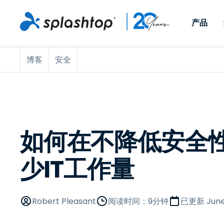
产品
博客
安全
Remote Access
按角色
按使用案例分类
公司
Remote
适用于个人用户和小型团
便于 IT 
远程办公
远程支持
关于
队，可实现随时随地从任意
任意设备。
IT 支持和帮助台
端点管理
招聘
设备访问工作电脑。
作为插件提
署版本。
端点管理和安全
远程访问
大事记
MSP
远程学习
联系
如何在不降低安全
OEM
少IT工作量
查看所有使用案例
Robert Pleasant
阅读时间：9分钟
已更新
June