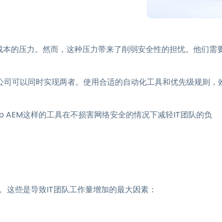
程访问
搭配 Wacom 手绘板远程办公
远程实验室访问
成本的压力。然而，这种压力带来了削弱安全性的担忧。他们需
端点安全
查看所有需求
查看所有
公司可以同时实现两者。使用合适的自动化工具和优先级规则，
op AEM这样的工具在不损害网络安全的情况下减轻IT团队的负
因。这些是导致IT团队工作量增加的最大因素：