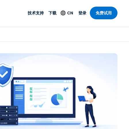
技术支持
下载
CN
登录
免费试用
技术支持
安全产品
语言
公与远程支持
技术支持
Antivirus
English
案，具有
乐
乐
系统服务状况
端点检测与响应
Deutsch
理功能。提
本。
Foxpass Wi-Fi 接入和
Español
控制
Français
零信任 Secure
共部门
Workspace
Italiano
计
Shield（反诈骗）
Nederlands
计
Português
行业
所有产品
简体中文
繁體中文