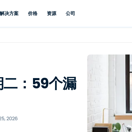
解决方案
价格
资源
公司
 Support
按需求
按类型
凭据
Autonomous
Enterprise
按行业
按行业
附属机构
Endpoint
专业人员远程支持
企业级远程办
远程桌面
博客
安全
教育
教育
合作伙伴
Management
实时补丁管理可
一体化解决方
漏洞和补丁管理
用户案例
新闻稿
媒体与娱
媒体与娱
客户
供。提供本地部
SSO 和高级管
IT 专业人员可通过实时补
供本地部署版
丁、自动化、全面可视性和
增强 Intune
竞争对手比较
获奖情况
卫生保健
MSP
控制来远程监控、管理和保
风险与合规
数据表
零售
零售
期二：59个漏
护设备。
RDP / VPN 替代
演示视频
政府与公
技术
VDI / DaaS 替代
网络研讨会
建筑与设
本地化部署
财务与会
查看所有类型
查看所有
远程支持物联网
25, 2026
现场支助
通过 RDP/SSH/VNC 进行远