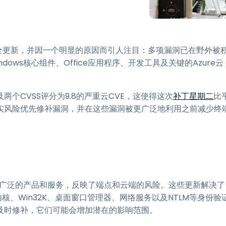
程访问
搭配 Wacom 手绘板远程办公
远程实验室访问
提供了安全更新，并因一个明显的原因而引人注目：多项漏洞已在野外被
端点安全
ws核心组件、Office应用程序、开发工具及关键的Azure云
查看所有需求
查看所有
个CVSS评分为9.8的严重云CVE，这使得这次
补丁星期二
比
实风险优先修补漏洞，并在这些漏洞被更广泛地利用之前减少终
了一系列广泛的产品和服务，反映了端点和云端的风险。这些更新解决了
s内核、Win32K、桌面窗口管理器、网络服务以及NTLM等身份验
及时修补，它们可能会增加潜在的影响范围。