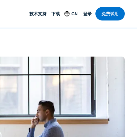
技术支持
下载
CN
登录
免费试用
技术支持
安全产品
语言
公与远程支持
技术支持
Antivirus
English
案，具有
乐
乐
系统服务状况
端点检测与响应
Deutsch
理功能。提
本。
Foxpass Wi-Fi 接入和
Español
控制
Français
零信任 Secure
共部门
Workspace
Italiano
计
Shield（反诈骗）
Nederlands
计
Português
行业
所有产品
简体中文
繁體中文