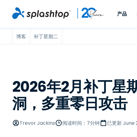
产品
博客
补丁星期二
Remote Access
按角色
按使用案例分类
公司
Remote
适用于个人用户和小型团
便于 IT 
远程办公
远程支持
关于
队，可实现随时随地从任意
任意设备。
IT 支持和帮助台
端点管理
招聘
设备访问工作电脑。
作为插件提
署版本。
端点管理和安全
远程访问
大事记
MSP
远程学习
联系
2026年2月补丁星
OEM
洞，多重零日攻击
查看所有使用案例
Trevor Jackins
阅读时间：7分钟
已更新
June 