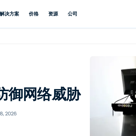
解决方案
价格
资源
公司
 Support
按需求
按类型
凭据
Autonomous
Enterprise
按行业
按行业
附属机构
Endpoint
专业人员远程支持
企业级远程办
远程桌面
博客
安全
教育
教育
合作伙伴
Management
实时补丁管理可
一体化解决方
漏洞和补丁管理
用户案例
新闻稿
媒体与娱
媒体与娱
客户
供。提供本地部
SSO 和高级管
IT 专业人员可通过实时补
供本地部署版
丁、自动化、全面可视性和
增强 Intune
竞争对手比较
获奖情况
卫生保健
MSP
控制来远程监控、管理和保
风险与合规
数据表
零售
零售
护设备。
防御网络威胁
RDP / VPN 替代
演示视频
政府与公
技术
VDI / DaaS 替代
网络研讨会
建筑与设
本地化部署
财务与会
查看所有类型
查看所有
 8, 2026
远程支持物联网
现场支助
通过 RDP/SSH/VNC 进行远