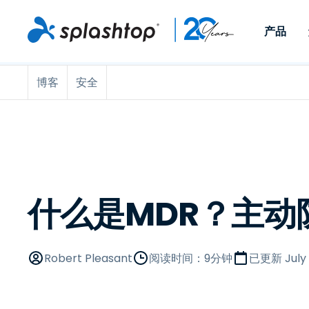
产品
博客
安全
Remote Access
按角色
按使用案例分类
公司
Remote
适用于个人用户和小型团
便于 IT 
远程办公
远程支持
关于
队，可实现随时随地从任意
任意设备。
IT 支持和帮助台
端点管理
招聘
设备访问工作电脑。
作为插件提
署版本。
端点管理和安全
远程访问
大事记
MSP
远程学习
联系
什么是MDR？主动
OEM
查看所有使用案例
Robert Pleasant
阅读时间：9分钟
已更新
July