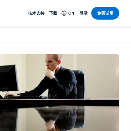
技术支持
下载
CN
登录
免费试用
技术支持
安全产品
语言
公与远程支持
技术支持
Antivirus
English
案，具有
乐
乐
系统服务状况
端点检测与响应
Deutsch
理功能。提
本。
Foxpass Wi-Fi 接入和
Español
控制
Français
零信任 Secure
共部门
Workspace
Italiano
计
Shield（反诈骗）
Nederlands
计
Português
行业
所有产品
简体中文
繁體中文