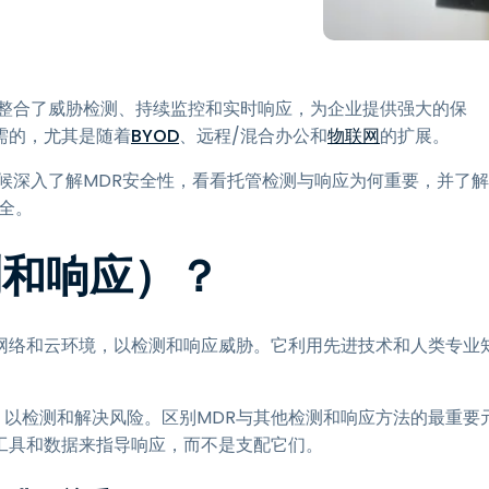
程访问
搭配 Wacom 手绘板远程办公
远程实验室访问
整合了威胁检测、持续监控和实时响应，为企业提供强大的保
端点安全
需的，尤其是随着
BYOD
、远程/混合办公和
物联网
的扩展。
查看所有需求
查看所有
候深入了解MDR安全性，看看托管检测与响应为何重要，并了解
安全。
测和响应）？
网络和云环境，以检测和响应威胁。它利用先进技术和人类专业
，以检测和解决风险。区别MDR与其他检测和响应方法的最重要
工具和数据来指导响应，而不是支配它们。