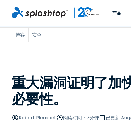
产品
博客
安全
Remote Access
按角色
按使用案例分类
公司
Remote
适用于个人用户和小型团
便于 IT 
远程办公
远程支持
关于
队，可实现随时随地从任意
任意设备。
IT 支持和帮助台
端点管理
招聘
设备访问工作电脑。
作为插件提
署版本。
端点管理和安全
远程访问
大事记
MSP
远程学习
联系
重大漏洞证明了加
OEM
必要性。
查看所有使用案例
Robert Pleasant
阅读时间：7分钟
已更新
Augu