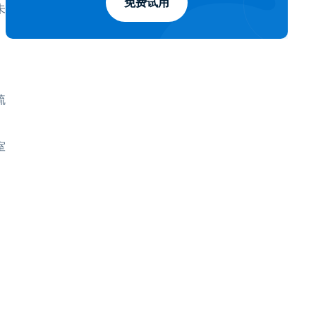
免费试用
未
疏
室