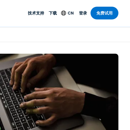
技术支持
下载
CN
登录
免费试用
技术支持
安全产品
语言
公与远程支持
技术支持
Antivirus
English
案，具有
乐
乐
系统服务状况
端点检测与响应
Deutsch
理功能。提
本。
Foxpass Wi-Fi 接入和
Español
控制
Français
零信任 Secure
共部门
Workspace
Italiano
计
Shield（反诈骗）
Nederlands
计
Português
行业
所有产品
简体中文
繁體中文