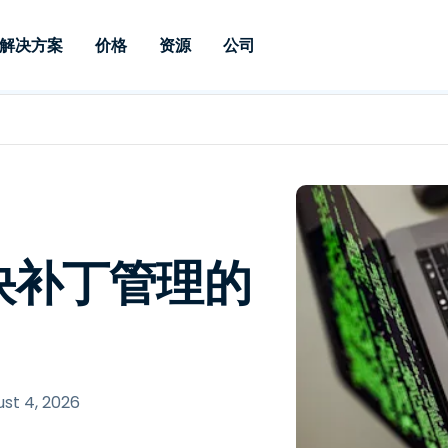
解决方案
价格
资源
公司
 Support
按需求
按类型
凭据
Autonomous
Enterprise
按行业
按行业
附属机构
Endpoint
专业人员远程支持
企业级远程办
远程桌面
博客
安全
教育
教育
合作伙伴
Management
实时补丁管理可
一体化解决方
漏洞和补丁管理
用户案例
新闻稿
媒体与娱
媒体与娱
客户
供。提供本地部
SSO 和高级管
IT 专业人员可通过实时补
供本地部署版
丁、自动化、全面可视性和
增强 Intune
竞争对手比较
获奖情况
卫生保健
MSP
控制来远程监控、管理和保
风险与合规
数据表
零售
零售
快补丁管理的
护设备。
RDP / VPN 替代
演示视频
政府与公
技术
VDI / DaaS 替代
网络研讨会
建筑与设
本地化部署
财务与会
查看所有类型
查看所有
远程支持物联网
st 4, 2026
现场支助
通过 RDP/SSH/VNC 进行远