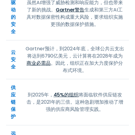
驱
虽然AI增强了威胁检测和响应能力，但也带来
动
了新的挑战。
Gartner警告
生成和第三方AI工
的
具对数据保密性构成重大风险，要求组织实施
安
更强的数据保护措施。
全
Gartner预计，到2024年底，全球公共云支出
云
将达到6790亿美元，云计算将在2028年成为
安
商业必需品
。因此，组织正在加大力度保护分
全
布式环境。
供
应
到2025年，
45%的组织
将面临软件供应链攻
链
击，是2021年的三倍。这种急剧增加推动了增
保
强的供应商风险管理实践。
护
远