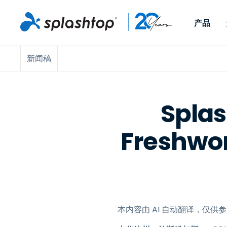
产品
新闻稿
Remote Access
按角色
按使用案例分类
公司
Remote
适用于个人用户和小型团
便于 IT 
远程办公
远程支持
关于
队，可实现随时随地从任意
任意设备。
IT 支持和帮助台
端点管理
招聘
设备访问工作电脑。
作为插件提
Spla
署版本。
端点管理和安全
远程访问
大事记
Freshwo
MSP
远程学习
联系
OEM
查看所有使用案例
本内容由 AI 自动翻译，仅