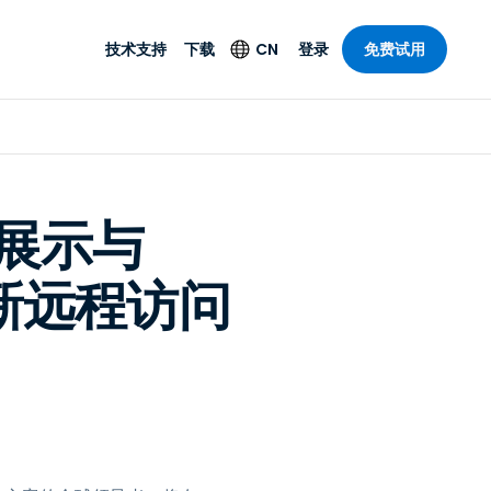
技术支持
下载
CN
登录
免费试用
技术支持
安全产品
语言
公与远程支持
技术支持
Antivirus
English
案，具有
乐
乐
系统服务状况
端点检测与响应
Deutsch
理功能。提
19展示与
本。
Foxpass Wi-Fi 接入和
Español
控制
ce的新远程访问
Français
零信任 Secure
共部门
Workspace
Italiano
计
Shield（反诈骗）
Nederlands
计
Português
行业
所有产品
简体中文
繁體中文