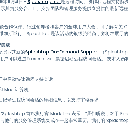
9年9月4日 -
Splashtop Inc.
是远程访问、协作和远程支持解
程访问
sh 19上展示其为服务台、IT、支持团队和管理服务提供商提供的最
搭配 Wacom 手绘板远程办公
远程实验室访问
hworks 汇聚合作伙伴、行业领导者和客户的全球用户大会，可了解有关
端点安全
斯维加斯举行。Splashtop 是该活动的银级赞助商，并将在展厅的
持集成
查看所有需求
查看所有
p展台演示其新的
Splashtop On-Demand Support
（Splashto
ice用户可以通过Freshservice票据启动远程访问会话。 技
ce 票证中启动快速远程支持会话
和 Mac 计算机
 票证中自动记录远程访问会话的详细信息，以支持审核要求
，”Splashtop 首席执行官 Mark Lee 表示，“我们听说，对于 Fr
他们的服务管理系统集成在一起非常重要。我们的 Splashtop