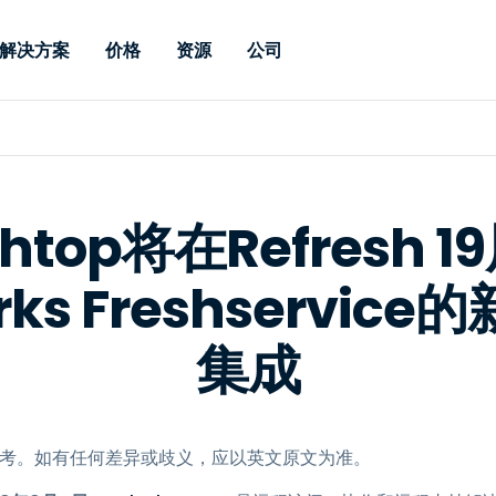
解决方案
价格
资源
公司
 Support
按需求
按类型
凭据
Autonomous
Enterprise
按行业
按行业
附属机构
Endpoint
专业人员远程支持
企业级远程办
远程桌面
博客
安全
教育
教育
合作伙伴
Management
实时补丁管理可
一体化解决方
漏洞和补丁管理
用户案例
新闻稿
媒体与娱
媒体与娱
客户
供。提供本地部
SSO 和高级管
shtop将在Refresh 
IT 专业人员可通过实时补
供本地部署版
丁、自动化、全面可视性和
增强 Intune
竞争对手比较
获奖情况
卫生保健
MSP
控制来远程监控、管理和保
rks Freshservi
风险与合规
数据表
零售
零售
护设备。
RDP / VPN 替代
演示视频
政府与公
技术
集成
VDI / DaaS 替代
网络研讨会
建筑与设
本地化部署
财务与会
查看所有类型
查看所有
远程支持物联网
供参考。如有任何差异或歧义，应以英文原文为准。
现场支助
通过 RDP/SSH/VNC 进行远