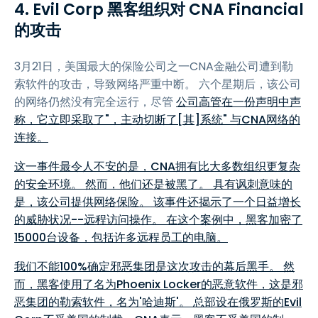
4. Evil Corp 黑客组织对 CNA Financial
的攻击
3月21日，美国最大的保险公司之一CNA金融公司遭到勒
索软件的攻击，导致网络严重中断。
六个星期后，该公司
的网络仍然没有完全运行，尽管
公司高管在一份声明中声
称，它立即采取了"，主动切断了[其]系统" 与CNA网络的
连接。
这一事件最令人不安的是，CNA拥有比大多数组织更复杂
的安全环境。 然而，他们还是被黑了。 具有讽刺意味的
是，该公司提供网络保险。 该事件还揭示了一个日益增长
的威胁状况--远程访问操作。 在这个案例中，黑客加密了
15000台设备，包括许多远程员工的电脑。
我们不能100%确定邪恶集团是这次攻击的幕后黑手。 然
而，黑客使用了名为Phoenix Locker的恶意软件，这是邪
恶集团的勒索软件，名为'哈迪斯'。 总部设在俄罗斯的Evil