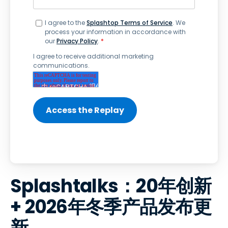
I agree to the
Splashtop Terms of Service
. We
process your information in accordance with
our
Privacy Policy
.
*
I agree to receive additional marketing
communications.
Splashtalks：20年创新
+ 2026年冬季产品发布更
新