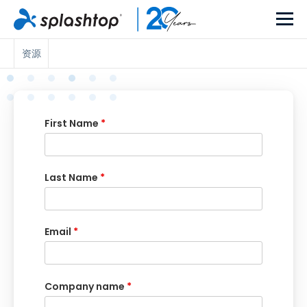
资源
First Name
*
Last Name
*
Email
*
Company name
*