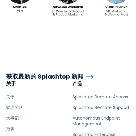
获取最新的 Splashtop 新闻
关于
产品
关于
Splashtop Remote Access
管理团队
Splashtop Remote Support
大事记
Autonomous Endpoint
Management
招聘
Splashtop Enterprise