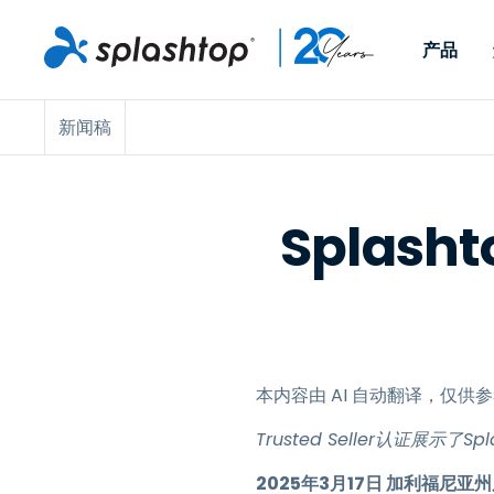
产品
新闻稿
Remote Access
按角色
按使用案例分类
公司
Remote
适用于个人用户和小型团
便于 IT 
远程办公
远程支持
关于
队，可实现随时随地从任意
任意设备。
IT 支持和帮助台
端点管理
招聘
设备访问工作电脑。
作为插件提
Splash
署版本。
端点管理和安全
远程访问
大事记
MSP
远程学习
联系
OEM
本内容由 AI 自动翻译，仅
查看所有使用案例
Trusted Seller认证展示
2025年3月17日 加利福尼亚州