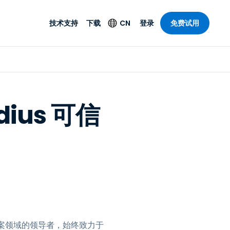
技术支持
下载
CN
登录
免费试用
技术支持
安全产品
语言
公与远程支持
技术支持
Antivirus
English
案，具有
乐
乐
系统服务状况
端点检测与响应
Deutsch
理功能。提
dius 可信
本。
Foxpass Wi-Fi 接入和
Español
控制
Français
零信任 Secure
共部门
Workspace
Italiano
计
Shield（反诈骗）
Nederlands
计
Português
行业
所有产品
简体中文
。
繁體中文
方案领域的领导者，始终致力于