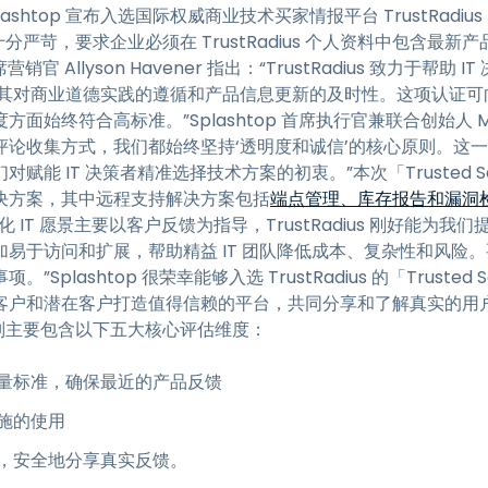
top 宣布入选国际权威商业技术买家情报平台 TrustRadius 的「
程访问
评选标准十分严苛，要求企业必须在 TrustRadius 个人资料中包含
搭配 Wacom 手绘板远程办公
席营销官 Allyson Havener 指出：“TrustRadius 致力于帮
远程实验室访问
现了其对商业道德实践的遵循和产品信息更新的及时性。这项认证可向 IT
端点安全
始终符合高标准。”Splashtop 首席执行官兼联合创始人 Ma
评论收集方式，我们都始终坚持‘透明度和诚信’的核心原则。这
 IT 决策者精准选择技术方案的初衷。”本次「Trusted Sell
查看所有需求
查看所有
决方案，其中远程支持解决方案包括
端点管理、库存报告和漏洞
 IT 愿景主要以客户反馈为指导，TrustRadius 刚好能为我
易于访问和扩展，帮助精益 IT 团队降低成本、复杂性和风险
plashtop 很荣幸能够入选 TrustRadius 的「Trusted
和潜在客户打造值得信赖的平台，共同分享和了解真实的用户体验。T
的评选规则主要包含以下五大核心评估维度：
量标准，确保最近的产品反馈
施的使用
，安全地分享真实反馈。