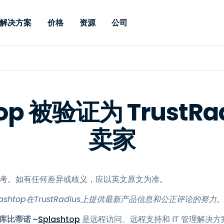
解决方案
价格
资源
公司
 Support
按需求
按类型
凭据
Autonomous
Enterprise
按行业
按行业
附属机构
Endpoint
专业人员远程支持
企业级远程办
远程桌面
博客
安全
教育
教育
合作伙伴
Management
实时补丁管理可
一体化解决方
漏洞和补丁管理
用户案例
新闻稿
媒体与娱
媒体与娱
客户
供。提供本地部
SSO 和高级管
top 被验证为 TrustRa
IT 专业人员可通过实时补
供本地部署版
丁、自动化、全面可视性和
增强 Intune
竞争对手比较
获奖情况
卫生保健
MSP
控制来远程监控、管理和保
卖家
风险与合规
数据表
零售
零售
护设备。
RDP / VPN 替代
演示视频
政府与公
技术
VDI / DaaS 替代
网络研讨会
建筑与设
本地化部署
财务与会
供参考。如有任何差异或歧义，应以英文原文为准。
查看所有类型
查看所有
远程支持物联网
了Splashtop在TrustRadius上提供最新产品信息和公正评论的努力
现场支助
库比蒂诺 –
Splashtop
是远程访问、远程支持和 IT 管理解决
通过 RDP/SSH/VNC 进行远