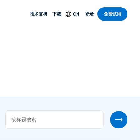
技术支持
下载
CN
登录
免费试用
技术支持
安全产品
语言
公与远程支持
技术支持
Antivirus
English
案，具有
乐
乐
系统服务状况
端点检测与响应
Deutsch
理功能。提
本。
Foxpass Wi-Fi 接入和
Español
控制
Français
零信任 Secure
共部门
Workspace
Italiano
计
Shield（反诈骗）
Nederlands
计
Português
行业
所有产品
简体中文
繁體中文