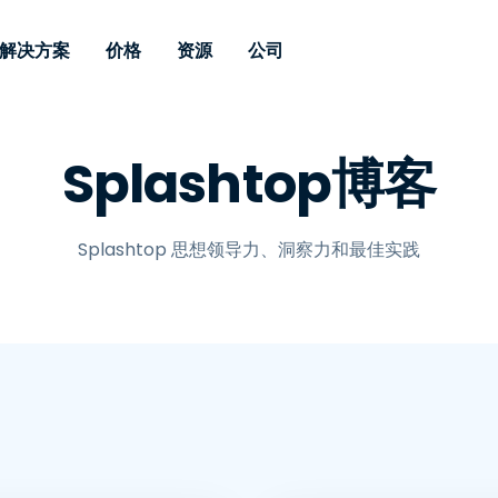
解决方案
价格
资源
公司
 Support
按需求
按类型
凭据
Autonomous
Enterprise
按行业
按行业
附属机构
Splashtop博客
Endpoint
专业人员远程支持
企业级远程办
远程桌面
博客
安全
教育
教育
合作伙伴
Management
实时补丁管理可
一体化解决方
漏洞和补丁管理
用户案例
新闻稿
媒体与娱
媒体与娱
客户
供。提供本地部
SSO 和高级管
IT 专业人员可通过实时补
供本地部署版
Splashtop 思想领导力、洞察力和最佳实践
丁、自动化、全面可视性和
增强 Intune
竞争对手比较
获奖情况
卫生保健
MSP
控制来远程监控、管理和保
风险与合规
数据表
零售
零售
护设备。
RDP / VPN 替代
演示视频
政府与公
技术
VDI / DaaS 替代
网络研讨会
建筑与设
本地化部署
财务与会
查看所有类型
查看所有
远程支持物联网
现场支助
通过 RDP/SSH/VNC 进行远