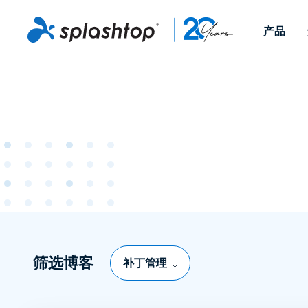
产品
Remote Access
按角色
按使用案例分类
公司
Remote
适用于个人用户和小型团
便于 IT 
远程办公
远程支持
关于
队，可实现随时随地从任意
任意设备。
IT 支持和帮助台
端点管理
招聘
设备访问工作电脑。
作为插件提
署版本。
端点管理和安全
远程访问
大事记
MSP
远程学习
联系
OEM
查看所有使用案例
筛选博客
补丁管理