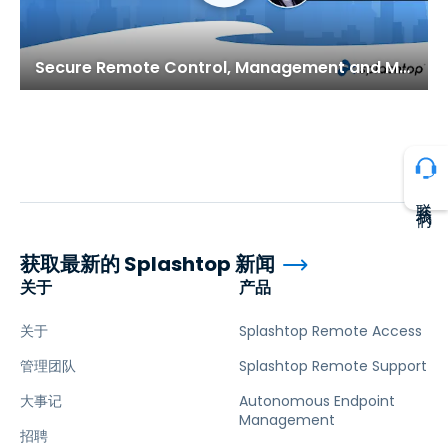
Secure Remote Control, Management and Monitoring Solutions for Today’s IT
联系我们
获取最新的 Splashtop 新闻
关于
产品
关于
Splashtop Remote Access
管理团队
Splashtop Remote Support
大事记
Autonomous Endpoint
Management
招聘