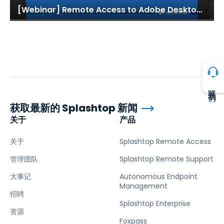
[Webinar] Remote Access to Adobe Desktop Applications
联系我们
获取最新的 Splashtop 新闻
关于
产品
关于
Splashtop Remote Access
管理团队
Splashtop Remote Support
大事记
Autonomous Endpoint
Management
招聘
Splashtop Enterprise
资源
Foxpass