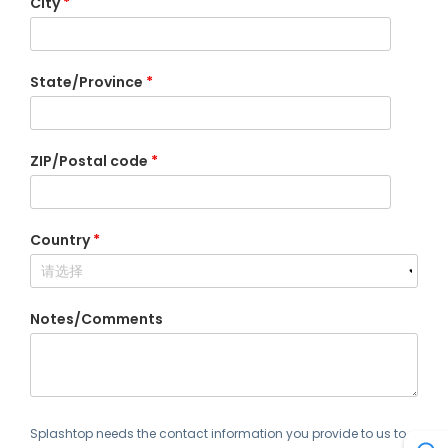
City
*
State/Province
*
ZIP/Postal code
*
Country
*
Notes/Comments
Splashtop needs the contact information you provide to us to