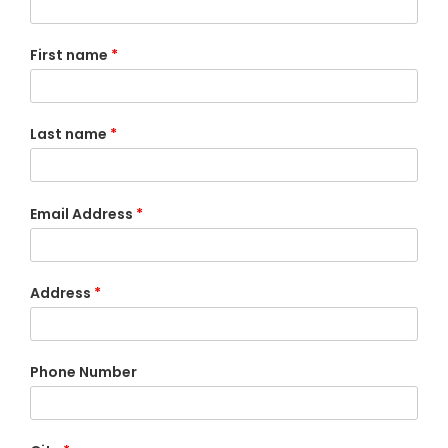
First name
*
Last name
*
Email Address
*
Address
*
Phone Number