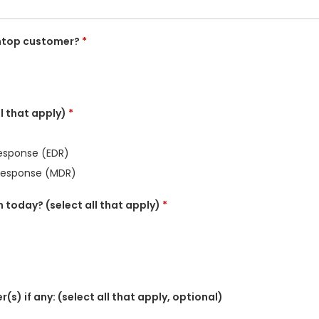
程访问
搭配 Wacom 手绘板远程办公
shtop customer?
*
远程实验室访问
端点安全
查看所有需求
查看所有
ll that apply)
*
esponse (EDR)
Response (MDR)
 today? (select all that apply)
*
(s) if any: (select all that apply, optional)