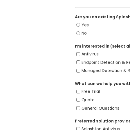
Are you an existing Spla
Yes
No
I’m interested in (select a
Antivirus
Endpoint Detection & R
Managed Detection & 
What can we help you with
Free Trial
Quote
General Questions
Preferred solution provider
Splashtop Antivirus