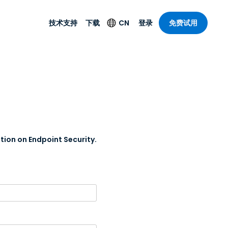
技术支持
下载
CN
登录
免费试用
技术支持
安全产品
语言
公与远程支持
技术支持
Antivirus
English
案，具有
乐
乐
系统服务状况
端点检测与响应
Deutsch
理功能。提
本。
Foxpass Wi-Fi 接入和
Español
控制
Français
tion on Endpoint Security.
零信任 Secure
共部门
Workspace
Italiano
计
Shield（反诈骗）
Nederlands
计
Português
行业
所有产品
简体中文
繁體中文