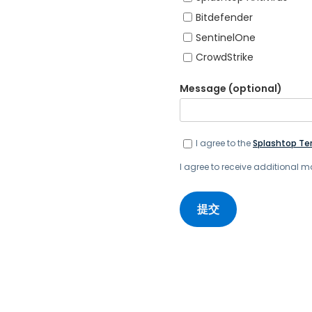
Bitdefender
SentinelOne
CrowdStrike
Message (optional)
I agree to the
Splashtop Ter
I agree to receive additional