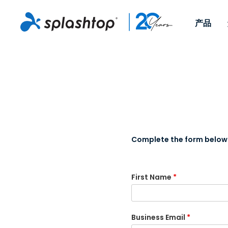
产品
Remote Access
按角色
按使用案例分类
公司
Remote
适用于个人用户和小型团
便于 IT 
远程办公
远程支持
关于
队，可实现随时随地从任意
任意设备。
IT 支持和帮助台
端点管理
招聘
设备访问工作电脑。
作为插件提
署版本。
端点管理和安全
远程访问
大事记
MSP
远程学习
联系
Complete the form below a
OEM
First Name
*
查看所有使用案例
Business Email
*