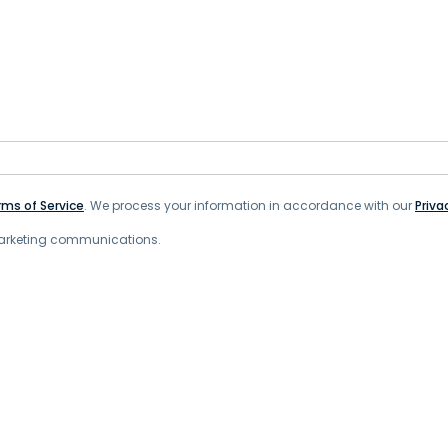
ms of Service
. We process your information in accordance with our
Priva
 marketing communications.