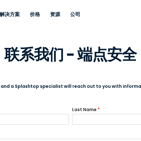
解决方案
价格
资源
公司
 Support
按需求
按类型
凭据
Autonomous
Enterprise
按行业
按行业
附属机构
联系我们 - 端点安全
Endpoint
专业人员远程支持
企业级远程办
远程桌面
博客
安全
教育
教育
合作伙伴
Management
实时补丁管理可
一体化解决方
漏洞和补丁管理
用户案例
新闻稿
媒体与娱
媒体与娱
客户
供。提供本地部
SSO 和高级管
IT 专业人员可通过实时补
供本地部署版
丁、自动化、全面可视性和
增强 Intune
竞争对手比较
获奖情况
卫生保健
MSP
控制来远程监控、管理和保
风险与合规
数据表
零售
零售
护设备。
nd a Splashtop specialist will reach out to you with informa
RDP / VPN 替代
演示视频
政府与公
技术
VDI / DaaS 替代
网络研讨会
建筑与设
Last Name
*
本地化部署
财务与会
查看所有类型
查看所有
远程支持物联网
现场支助
通过 RDP/SSH/VNC 进行远