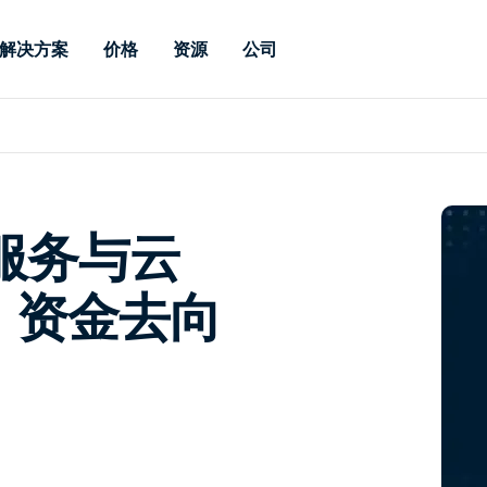
解决方案
价格
资源
公司
 Support
按需求
按类型
凭据
Autonomous
Enterprise
按行业
按行业
附属机构
Endpoint
专业人员远程支持
企业级远程办
远程桌面
博客
安全
教育
教育
合作伙伴
Management
实时补丁管理可
一体化解决方
漏洞和补丁管理
用户案例
新闻稿
媒体与娱
媒体与娱
客户
供。提供本地部
SSO 和高级管
IT 专业人员可通过实时补
管服务与云
供本地部署版
丁、自动化、全面可视性和
增强 Intune
竞争对手比较
获奖情况
卫生保健
MSP
控制来远程监控、管理和保
风险与合规
数据表
零售
零售
护设备。
：资金去向
RDP / VPN 替代
演示视频
政府与公
技术
VDI / DaaS 替代
网络研讨会
建筑与设
本地化部署
财务与会
查看所有类型
查看所有
远程支持物联网
现场支助
通过 RDP/SSH/VNC 进行远