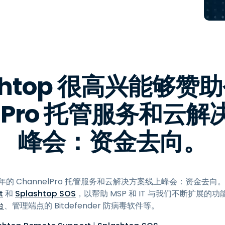
程访问
搭配 Wacom 手绘板远程办公
远程实验室访问
端点安全
ashtop 很高兴能够赞
查看所有需求
查看所有
elPro 托管服务和云
峰会：资金去向。
助今年的 ChannelPro 托管服务和云解决方案线上峰会：资金去
t
和
Splashtop SOS
，以帮助 MSP 和 IT 与我们不断扩展
台
、管理端点的 Bitdefender 防病毒软件等。