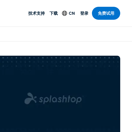
技术支持
下载
CN
登录
免费试用
技术支持
安全产品
语言
公与远程支持
技术支持
Antivirus
English
案，具有
乐
乐
系统服务状况
端点检测与响应
Deutsch
理功能。提
本。
Foxpass Wi-Fi 接入和
Español
控制
Français
零信任 Secure
共部门
Workspace
Italiano
计
Shield（反诈骗）
Nederlands
计
Português
行业
所有产品
简体中文
繁體中文