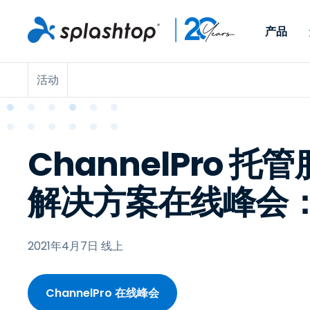
产品
活动
Remote Access
按角色
按使用案例分类
公司
Remote
适用于个人用户和小型团
便于 IT 
远程办公
远程支持
关于
队，可实现随时随地从任意
任意设备。
IT 支持和帮助台
端点管理
招聘
设备访问工作电脑。
作为插件提
ChannelPro 托
署版本。
端点管理和安全
远程访问
大事记
MSP
远程学习
联系
解决方案在线峰会
OEM
2021年4月7日 线上
查看所有使用案例
ChannelPro 在线峰会