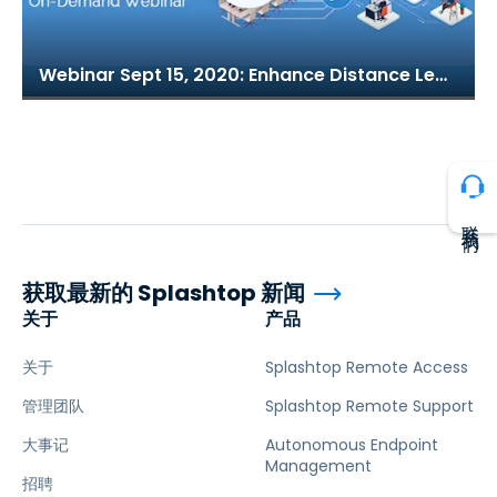
Webinar Sept 15, 2020: Enhance Distance Learning with Splashtop for Remote Labs
联系我们
获取最新的 Splashtop 新闻
关于
产品
关于
Splashtop Remote Access
管理团队
Splashtop Remote Support
大事记
Autonomous Endpoint
Management
招聘