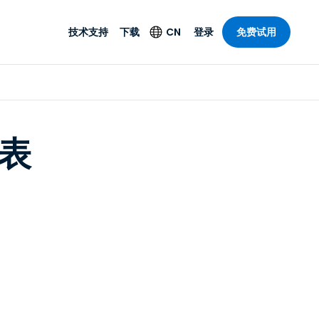
技术支持
下载
CN
登录
免费试用
技术支持
安全产品
语言
公与远程支持
技术支持
Antivirus
English
案，具有
息表
乐
乐
系统服务状况
端点检测与响应
Deutsch
理功能。提
本。
Foxpass Wi-Fi 接入和
Español
控制
Français
零信任 Secure
共部门
Workspace
Italiano
计
Shield（反诈骗）
Nederlands
计
Português
行业
所有产品
简体中文
繁體中文