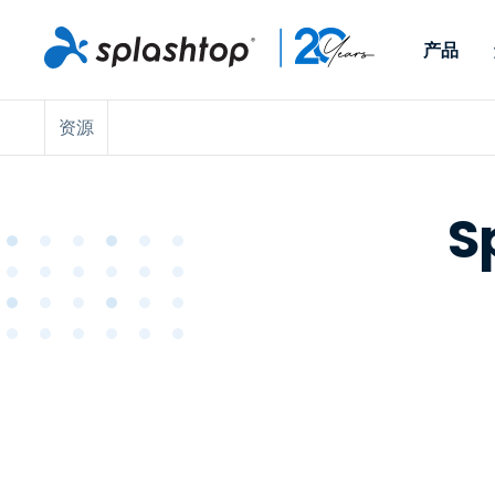
产品
资源
Remote Access
按角色
按使用案例分类
公司
Remote
适用于个人用户和小型团
便于 IT 
远程办公
远程支持
关于
队，可实现随时随地从任意
任意设备。
S
IT 支持和帮助台
端点管理
招聘
设备访问工作电脑。
作为插件提
署版本。
端点管理和安全
远程访问
大事记
MSP
远程学习
联系
OEM
查看所有使用案例