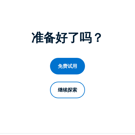
程访问
搭配 Wacom 手绘板远程办公
远程实验室访问
准备好了吗？
端点安全
查看所有需求
查看所有
免费试用
继续探索