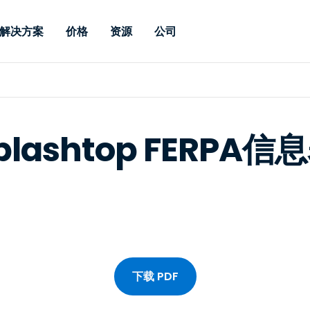
解决方案
价格
资源
公司
 Support
按需求
按类型
凭据
Autonomous
Enterprise
按行业
按行业
附属机构
Endpoint
专业人员远程支持
企业级远程办
远程桌面
博客
安全
教育
教育
合作伙伴
Management
实时补丁管理可
一体化解决方
plashtop FERPA信
漏洞和补丁管理
用户案例
新闻稿
媒体与娱
媒体与娱
客户
供。提供本地部
SSO 和高级管
IT 专业人员可通过实时补
供本地部署版
丁、自动化、全面可视性和
增强 Intune
竞争对手比较
获奖情况
卫生保健
MSP
控制来远程监控、管理和保
风险与合规
数据表
零售
零售
护设备。
RDP / VPN 替代
演示视频
政府与公
技术
VDI / DaaS 替代
网络研讨会
建筑与设
本地化部署
财务与会
查看所有类型
查看所有
远程支持物联网
下载 PDF
现场支助
通过 RDP/SSH/VNC 进行远