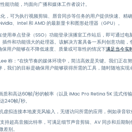
性能功能，均面向广播和媒体工作者设计。
程访问
搭配 Wacom 手绘板远程办公
ise 经过优化，可为执行视频剪辑、唇音同步等任务的用户提供快速、精确
dia、Intel 和 AMD 的最新显卡和图形处理器（GPU）。
远程实验室访问
端点安全
在使用单点登录（SSO）功能登录演播室工作站后，即可通过电
插件和功能强大的处理器。该解决方案具备一系列创意功能，包括
查看所有需求
查看所有
彩，确保用户能够在不降低速度、质量或可靠性的情况下
满足当今实
Mark Lee 称：“在快节奏的媒体环境中，简洁高效是关键。我们
伴，我们的目标是确保用户能够获得所需的工具，随时随地实现卓
清画质和高达60帧/秒的帧率（以及 iMac Pro Retina 5K 
可达240帧/秒。
机虚拟连接本地麦克风输入，无缝访问所需的应用，例如录音软
top 支持超高音频比特率，可满足细节声音剪辑、AV 同步和后
微差别。