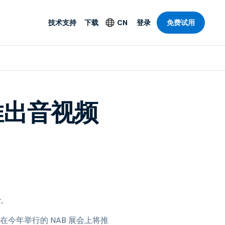
技术支持
下载
CN
登录
免费试用
技术支持
安全产品
语言
公与远程支持
技术支持
Antivirus
English
案，具有
乐
乐
系统服务状况
端点检测与响应
Deutsch
理功能。提
上推出音视频
本。
Foxpass Wi-Fi 接入和
Español
控制
Français
零信任 Secure
共部门
Workspace
Italiano
计
Shield（反诈骗）
Nederlands
计
Português
行业
所有产品
简体中文
验。
繁體中文
今年举行的 NAB 展会上将推