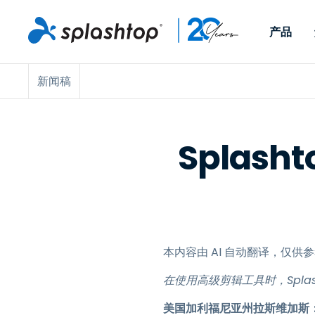
产品
新闻稿
Remote Access
按角色
按使用案例分类
公司
Remote
适用于个人用户和小型团
便于 IT 
远程办公
远程支持
关于
队，可实现随时随地从任意
任意设备。
IT 支持和帮助台
端点管理
招聘
设备访问工作电脑。
作为插件提
Splas
署版本。
端点管理和安全
远程访问
大事记
MSP
远程学习
联系
OEM
本内容由 AI 自动翻译，仅
查看所有使用案例
在使用高级剪辑工具时，Splas
美国加利福尼亚州拉斯维加斯