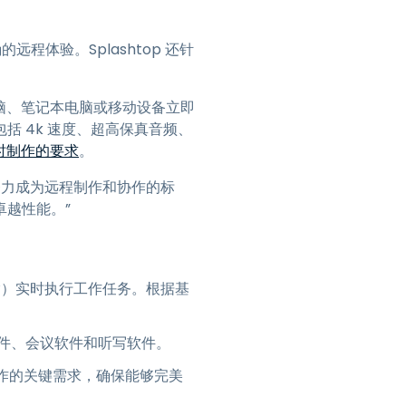
日本語
한국어
的远程体验。Splashtop 还针
ภาษาไทย
Bahasa
脑、笔记本电脑或移动设备立即
 4k 速度、超高保真音频、
行业
时制作的要求
。
正在努力成为远程制作和协作的标
越性能。”
流式传输）实时执行工作任务。根据基
件、会议软件和听写软件。
期制作的关键需求，确保能够完美