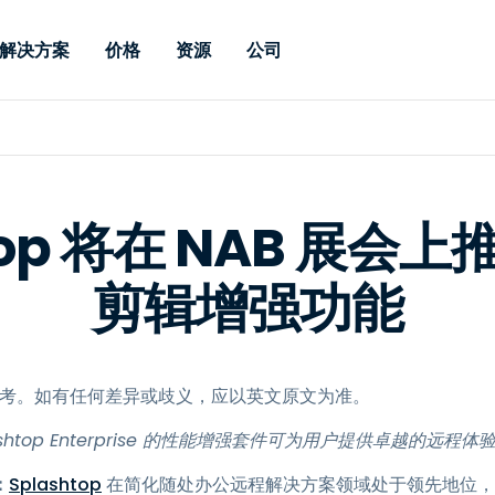
解决方案
价格
资源
公司
 Support
按需求
按类型
凭据
Autonomous
Enterprise
按行业
按行业
附属机构
Endpoint
专业人员远程支持
企业级远程办
远程桌面
博客
安全
教育
教育
合作伙伴
Management
实时补丁管理可
一体化解决方
漏洞和补丁管理
用户案例
新闻稿
媒体与娱
媒体与娱
客户
供。提供本地部
SSO 和高级管
htop 将在 NAB 展会
IT 专业人员可通过实时补
供本地部署版
丁、自动化、全面可视性和
增强 Intune
竞争对手比较
获奖情况
卫生保健
MSP
控制来远程监控、管理和保
剪辑增强功能
风险与合规
数据表
零售
零售
护设备。
RDP / VPN 替代
演示视频
政府与公
技术
VDI / DaaS 替代
网络研讨会
建筑与设
本地化部署
财务与会
供参考。如有任何差异或歧义，应以英文原文为准。
查看所有类型
查看所有
远程支持物联网
htop Enterprise 的性能增强套件可为用户提供卓越的远程体
现场支助
：
Splashtop
在简化随处办公远程解决方案领域处于领先地位，在
通过 RDP/SSH/VNC 进行远