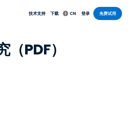
技术支持
下载
CN
登录
免费试用
技术支持
安全产品
语言
例研究（PDF）
公与远程支持
技术支持
Antivirus
English
案，具有
乐
乐
系统服务状况
端点检测与响应
Deutsch
理功能。提
本。
Foxpass Wi-Fi 接入和
Español
控制
Français
零信任 Secure
共部门
Workspace
Italiano
计
Shield（反诈骗）
Nederlands
计
Português
行业
所有产品
简体中文
繁體中文