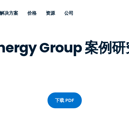
解决方案
价格
资源
公司
 Support
按需求
按类型
凭据
Autonomous
Enterprise
按行业
按行业
附属机构
 Energy Group 案
Endpoint
专业人员远程支持
企业级远程办
远程桌面
博客
安全
教育
教育
合作伙伴
Management
实时补丁管理可
一体化解决方
漏洞和补丁管理
用户案例
新闻稿
媒体与娱
媒体与娱
客户
供。提供本地部
SSO 和高级管
IT 专业人员可通过实时补
供本地部署版
丁、自动化、全面可视性和
增强 Intune
竞争对手比较
获奖情况
卫生保健
MSP
控制来远程监控、管理和保
风险与合规
数据表
零售
零售
护设备。
RDP / VPN 替代
演示视频
政府与公
技术
VDI / DaaS 替代
网络研讨会
建筑与设
下载 PDF
本地化部署
财务与会
查看所有类型
查看所有
远程支持物联网
现场支助
通过 RDP/SSH/VNC 进行远