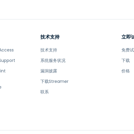
程访问
搭配 Wacom 手绘板远程办公
远程实验室访问
端点安全
技术支持
立即
查看所有需求
查看所有
Access
技术支持
免费
Support
系统服务状况
下载
int
漏洞披露
价格
下载Streamer
e
联系