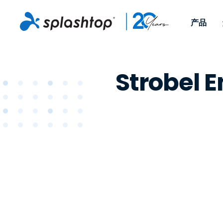
产品
Remote Access
按角色
按使用案例分类
公司
Remote
Strobel
适用于个人用户和小型团
便于 IT 
远程办公
远程支持
关于
队，可实现随时随地从任意
任意设备。
IT 支持和帮助台
端点管理
招聘
设备访问工作电脑。
作为插件提
署版本。
端点管理和安全
远程访问
大事记
MSP
远程学习
联系
OEM
查看所有使用案例