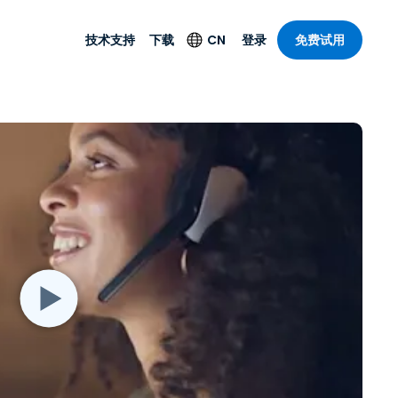
技术支持
下载
CN
登录
免费试用
技术支持
安全产品
语言
公与远程支持
技术支持
Antivirus
English
案，具有
乐
乐
系统服务状况
端点检测与响应
Deutsch
理功能。提
本。
Foxpass Wi-Fi 接入和
Español
控制
Français
零信任 Secure
共部门
Workspace
Italiano
计
Shield（反诈骗）
Nederlands
计
Português
行业
所有产品
简体中文
繁體中文