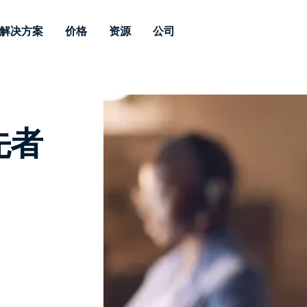
解决方案
价格
资源
公司
 Support
按需求
按类型
凭据
Autonomous
Enterprise
按行业
按行业
附属机构
Endpoint
专业人员远程支持
企业级远程办
远程桌面
博客
安全
教育
教育
合作伙伴
Management
实时补丁管理可
一体化解决方
先者
漏洞和补丁管理
用户案例
新闻稿
媒体与娱
媒体与娱
客户
供。提供本地部
SSO 和高级管
IT 专业人员可通过实时补
供本地部署版
丁、自动化、全面可视性和
增强 Intune
竞争对手比较
获奖情况
卫生保健
MSP
控制来远程监控、管理和保
风险与合规
数据表
零售
零售
护设备。
RDP / VPN 替代
演示视频
政府与公
技术
VDI / DaaS 替代
网络研讨会
建筑与设
本地化部署
财务与会
查看所有类型
查看所有
远程支持物联网
现场支助
通过 RDP/SSH/VNC 进行远