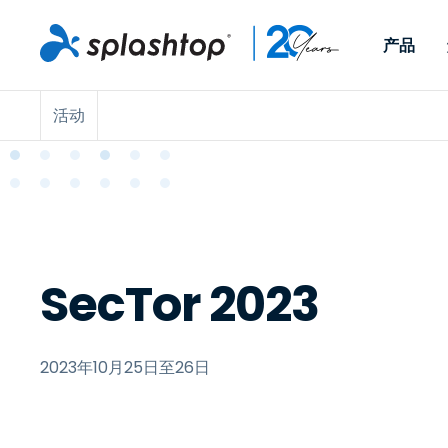
产品
活动
Remote Access
按角色
按使用案例分类
公司
Remote
适用于个人用户和小型团
便于 IT 
远程办公
远程支持
关于
队，可实现随时随地从任意
任意设备。
IT 支持和帮助台
端点管理
招聘
设备访问工作电脑。
作为插件提
署版本。
端点管理和安全
远程访问
大事记
MSP
远程学习
联系
SecTor 2023
OEM
2023年10月25日至26日
查看所有使用案例