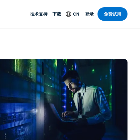
技术支持
下载
CN
登录
免费试用
技术支持
安全产品
语言
公与远程支持
技术支持
Antivirus
English
案，具有
乐
乐
系统服务状况
端点检测与响应
Deutsch
理功能。提
本。
Foxpass Wi-Fi 接入和
Español
控制
Français
零信任 Secure
共部门
Workspace
Italiano
计
Shield（反诈骗）
Nederlands
计
Português
行业
所有产品
简体中文
繁體中文