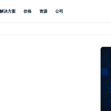
解决方案
价格
资源
公司
 Support
按需求
按类型
凭据
Autonomous
Enterprise
按行业
按行业
附属机构
Endpoint
专业人员远程支持
企业级远程办
远程桌面
博客
安全
教育
教育
合作伙伴
Management
实时补丁管理可
一体化解决方
漏洞和补丁管理
用户案例
新闻稿
媒体与娱
媒体与娱
客户
供。提供本地部
SSO 和高级管
IT 专业人员可通过实时补
供本地部署版
丁、自动化、全面可视性和
增强 Intune
竞争对手比较
获奖情况
卫生保健
MSP
控制来远程监控、管理和保
风险与合规
数据表
零售
零售
护设备。
RDP / VPN 替代
演示视频
政府与公
技术
VDI / DaaS 替代
网络研讨会
建筑与设
本地化部署
财务与会
查看所有类型
查看所有
远程支持物联网
现场支助
通过 RDP/SSH/VNC 进行远