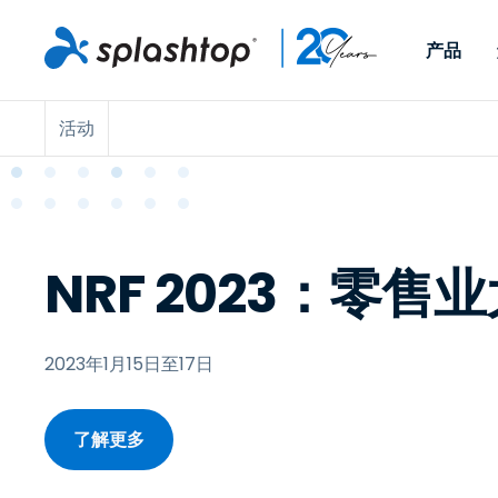
产品
活动
Remote Access
按角色
按使用案例分类
公司
Remote
适用于个人用户和小型团
便于 IT 
远程办公
远程支持
关于
队，可实现随时随地从任意
任意设备。
IT 支持和帮助台
端点管理
招聘
设备访问工作电脑。
作为插件提
署版本。
端点管理和安全
远程访问
大事记
NRF 2023：零售
MSP
远程学习
联系
OEM
2023年1月15日至17日
查看所有使用案例
了解更多