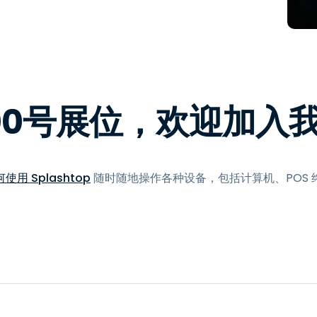
程访问
搭配 Wacom 手绘板远程办公
远程实验室访问
端点安全
00号展位，欢迎加入
查看所有需求
查看所有
用 Splashtop
随时随地操作各种设备，包括计算机、POS