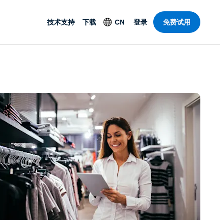
技术支持
下载
CN
登录
免费试用
技术支持
安全产品
语言
公与远程支持
技术支持
Antivirus
English
案，具有
乐
乐
系统服务状况
端点检测与响应
Deutsch
理功能。提
本。
Foxpass Wi-Fi 接入和
Español
控制
Français
零信任 Secure
共部门
Workspace
Italiano
计
Shield（反诈骗）
Nederlands
计
Português
行业
所有产品
简体中文
繁體中文