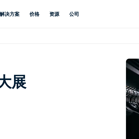
解决方案
价格
资源
公司
 Support
按需求
按类型
凭据
Autonomous
Enterprise
按行业
按行业
附属机构
Endpoint
专业人员远程支持
企业级远程办
远程桌面
博客
安全
教育
教育
合作伙伴
Management
实时补丁管理可
一体化解决方
漏洞和补丁管理
用户案例
新闻稿
媒体与娱
媒体与娱
客户
供。提供本地部
SSO 和高级管
IT 专业人员可通过实时补
供本地部署版
丁、自动化、全面可视性和
增强 Intune
竞争对手比较
获奖情况
卫生保健
MSP
业大展
控制来远程监控、管理和保
风险与合规
数据表
零售
零售
护设备。
RDP / VPN 替代
演示视频
政府与公
技术
VDI / DaaS 替代
网络研讨会
建筑与设
本地化部署
财务与会
查看所有类型
查看所有
远程支持物联网
现场支助
通过 RDP/SSH/VNC 进行远