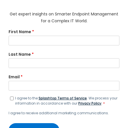
Get expert insights on Smarter Endpoint Management
for a Complex IT World.
First Name
*
Last Name
*
Email
*
I agree to the
Splashtop Terms of Service
. We process your
information in accordance with our
Privacy Policy
.
*
I agree to receive additional marketing communications.