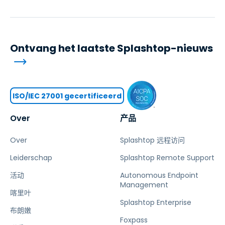
Ontvang het laatste Splashtop-nieuws
ISO/IEC 27001 gecertificeerd
Over
产品
Over
Splashtop 远程访问
Leiderschap
Splashtop Remote Support
活动
Autonomous Endpoint
Management
喀里叶
Splashtop Enterprise
布朗嫩
Foxpass