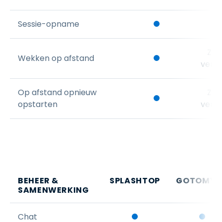
Sessie-opname
Zake
Wekken op afstand
versi
Op afstand opnieuw
Zake
opstarten
versi
BEHEER &
SPLASHTOP
GOTOMYP
SAMENWERKING
Chat