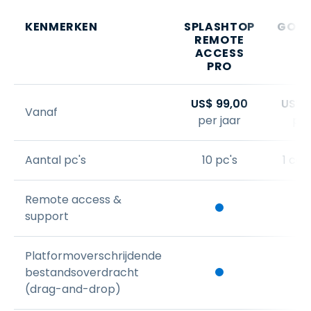
KENMERKEN
SPLASHTOP
GOT
REMOTE
ACCESS
PRO
US$
99
,
00
US$
Vanaf
per jaar
per
Aantal pc's
10 pc's
1 co
Remote access &
support
Platformoverschrijdende
bestandsoverdracht
(drag-and-drop)