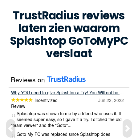
TrustRadius reviews
laten zien waarom
Splashtop GoToMyPC
verslaat
Reviews on
Why YOU need to give Splashtop a Try! You Will not be sorry if you do! Super Easy and no learning curve to get going!!!
Incentivized
Jun 22, 2022
Review
Splashtop was shown to me by a friend who uses it. It
seemed super easy, so I gave it a try. I ditched the old
"team viewer" and the "Goto"...
Goto My PC was replaced since Splashtop does