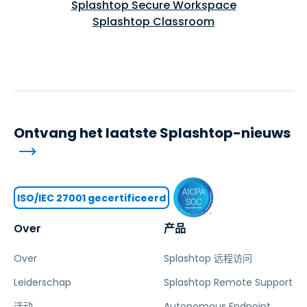
Splashtop Secure Workspace
Splashtop Classroom
Ontvang het laatste Splashtop-nieuws
ISO/IEC 27001 gecertificeerd
Over
产品
Over
Splashtop 远程访问
Leiderschap
Splashtop Remote Support
活动
Autonomous Endpoint