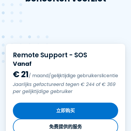
Remote Support - SOS
Vanaf
€
21
/ maand/gelijktijdige gebruikerslicentie
Jaarlijks gefactureerd tegen
€
244
of
€
369
per gelijktijdige gebruiker
立即购买
免费提供的服务