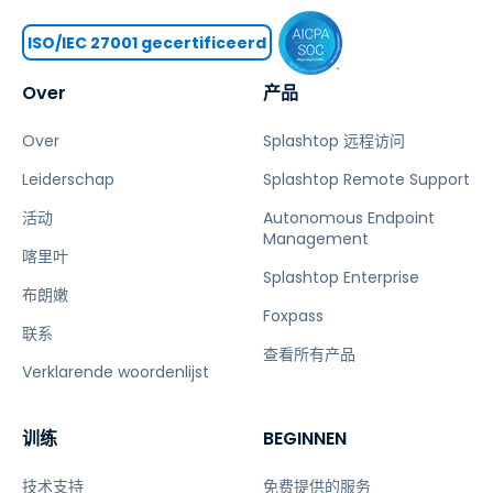
ISO/IEC 27001 gecertificeerd
Over
产品
Over
Splashtop 远程访问
Leiderschap
Splashtop Remote Support
活动
Autonomous Endpoint
Management
喀里叶
Splashtop Enterprise
布朗嫩
Foxpass
联系
查看所有产品
Verklarende woordenlijst
训练
BEGINNEN
技术支持
免费提供的服务