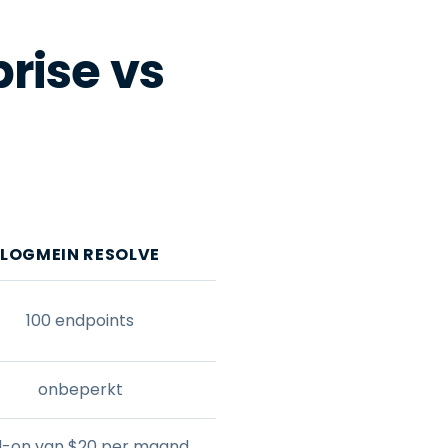
rise vs
LOGMEIN RESOLVE
100 endpoints
onbeperkt
-on van $20 per maand