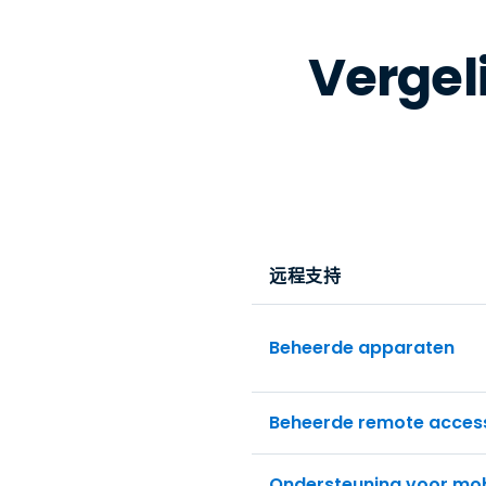
Vergel
远程支持
Beheerde apparaten
Beheerde remote access
Ondersteuning voor mob