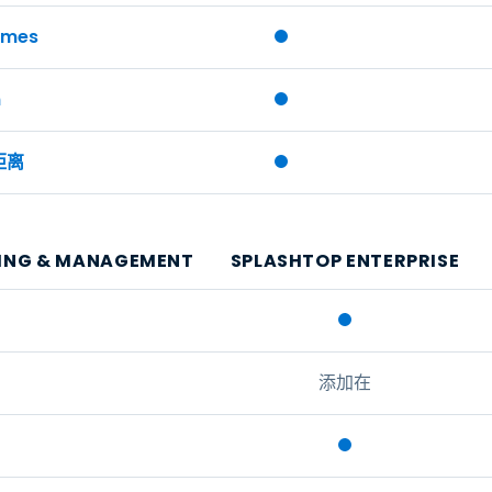
ames
m
距离
ING & MANAGEMENT
SPLASHTOP ENTERPRISE
添加在