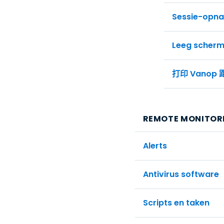
Sessie-opn
Leeg scher
打印 Vanop 
REMOTE MONITOR
Alerts
Antivirus software
Scripts en taken