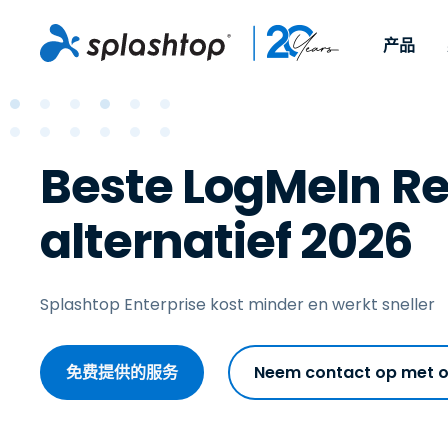
产品
远程访问
角色定位
Op gebruikssce
企业
远程支
Voor individuen en
Voor IT-pr
Beste LogMeIn Re
Werken op afsta
远程支持
Over
kleine teams, om vanaf
om elk ap
IT-support en he
Endpointmanag
旅程
elk apparaat en vanaf
afstand t
alternatief 2026
waar dan ook toegang
ondersteu
Endpointmanage
悬挂在墙上的标牌
活动
te krijgen tot hun
time pat
security
Afstandsonderwij
联系
werkcomputers.
beschikba
MSP
On-prem 
Splashtop Enterprise kost minder en werkt sneller
beschikba
OEM
Bekijk alle
免费提供的服务
Neem contact op met 
gebruiksscenario