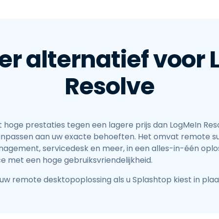
Ondersteuning op locatie
Remote access via
RDP/SSH/VNC
Op afstand werken met
er alternatief voor
Wacom
为Labo's提供服务
Resolve
Endpoint-beveiliging
Ontdek alle behoeften
探索所有
t hoge prestaties tegen een lagere prijs dan LogMeIn Resol
 aanpassen aan uw exacte behoeften. Het omvat remote s
ement, servicedesk en meer, in een alles-in-één oploss
ace met een hoge gebruiksvriendelijkheid.
uw remote desktopoplossing als u Splashtop kiest in pla