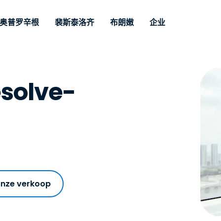
奥普罗辛根
裴斯泰洛齐
布朗嫩
企业
nario
持
Door Noodzak
Op type
Credentials
Autonomous
Enterprise
凤凰卫视
凤凰卫视
Filialen
Endpoint
ofessionals
Voor zakelijk
solve-
nd
远程桌面
博客
安全性
呼叫中心
呼叫中心
合作伙伴
Management
paraat op
access en re
lpdesk
ement
Beheer van
用户案例
Pers
媒体与娱
媒体与娱
Klanten
e
support met 
Voor IT-professionals
kwetsbaarheden en
nen. Real-
geavanceerd
om apparaten op
ment en
Vergelijkingen van
获奖情况
基金会
MSP
patches
chbeheer
beheerbaarhe
afstand te bewaken, te
concurrenten
s
零售贸易
零售贸易
ar als add-on.
prem optie
Maak Intune krachtiger
beheren en te
Datasheets
optie
beschikbaar.
beveiligen met realtime
Overheid 
Technolo
Risico en compliance
ar.
Demovideo's
patching,
Sector
RDP/VPN Alternatief
automatiseringen,
网络研讨会
Architect
volledige zichtbaarheid
Alternatief voor VDI/DaaS
Financië
onze verkoop
en controle.
's
Bekijk alle soorten
Bekijk al
On-prem implementatie
Remote support voor IoT