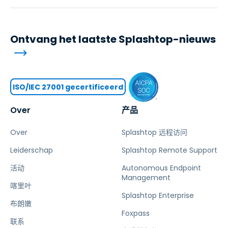
Ontvang het laatste Splashtop-nieuws
ISO/IEC 27001 gecertificeerd
Over
产品
Over
Splashtop 远程访问
Leiderschap
Splashtop Remote Support
活动
Autonomous Endpoint
Management
喀里叶
Splashtop Enterprise
布朗嫩
Foxpass
联系