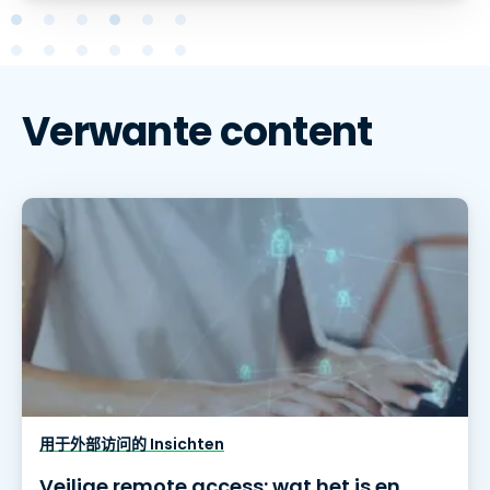
Verwante content
用于外部访问的 Insichten
Veilige remote access: wat het is en