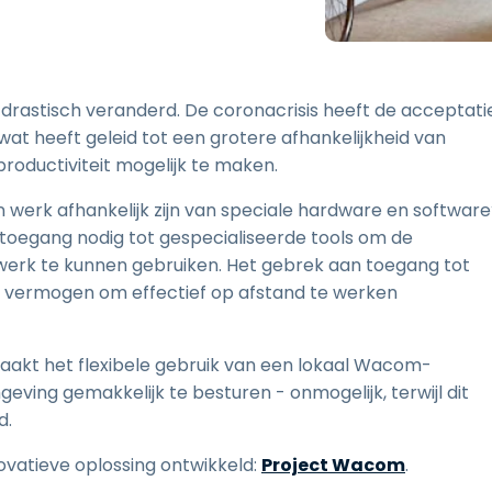
Ondersteuning op locatie
Remote access via
RDP/SSH/VNC
Op afstand werken met
drastisch veranderd. De coronacrisis heeft de acceptati
Wacom
t heeft geleid tot een grotere afhankelijkheid van
为Labo's提供服务
roductiviteit mogelijk te maken.
Endpoint-beveiliging
 werk afhankelijk zijn van speciale hardware en software
Ontdek alle behoeften
探索所有
toegang nodig tot gespecialiseerde tools om de
 werk te kunnen gebruiken. Het gebrek aan toegang tot
n vermogen om effectief op afstand te werken
maakt het flexibele gebruik van een lokaal Wacom-
ving gemakkelijk te besturen - onmogelijk, terwijl dit
d.
atieve oplossing ontwikkeld:
Project Wacom
.