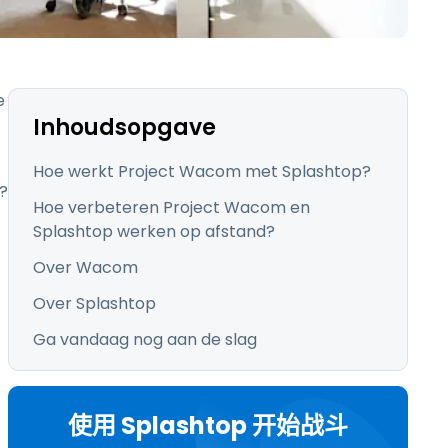
日本語
한국어
ภาษาไทย
e
Bahasa
Inhoudsopgave
Hoe werkt Project Wacom met Splashtop?
?
Hoe verbeteren Project Wacom en
领域
Splashtop werken op afstand?
Over Wacom
Over Splashtop
Ga vandaag nog aan de slag
使用 Splashtop 开始战斗