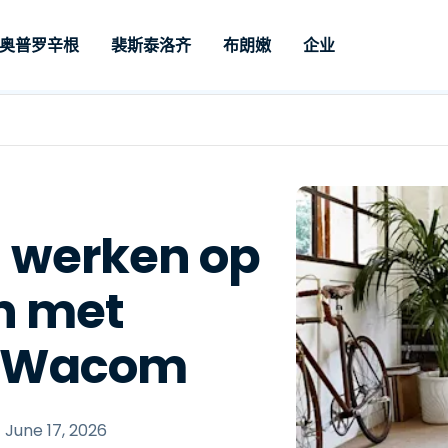
奥普罗辛根
裴斯泰洛齐
布朗嫩
企业
nario
持
Door Noodzak
Op type
Credentials
Autonomous
Enterprise
凤凰卫视
凤凰卫视
Filialen
Endpoint
ofessionals
Voor zakelijk
nd
远程桌面
博客
安全性
呼叫中心
呼叫中心
合作伙伴
Management
paraat op
access en re
lpdesk
ement
Beheer van
用户案例
Pers
媒体与娱
媒体与娱
Klanten
e
support met 
Voor IT-professionals
kwetsbaarheden en
nen. Real-
geavanceerd
om apparaten op
ment en
Vergelijkingen van
获奖情况
基金会
MSP
n werken op
patches
chbeheer
beheerbaarhe
afstand te bewaken, te
concurrenten
s
零售贸易
零售贸易
ar als add-on.
prem optie
Maak Intune krachtiger
beheren en te
Datasheets
optie
beschikbaar.
beveiligen met realtime
n met
Overheid 
Technolo
Risico en compliance
ar.
Demovideo's
patching,
Sector
RDP/VPN Alternatief
automatiseringen,
网络研讨会
Architect
t Wacom
volledige zichtbaarheid
Alternatief voor VDI/DaaS
Financië
en controle.
's
Bekijk alle soorten
Bekijk al
On-prem implementatie
Remote support voor IoT
t
June 17, 2026