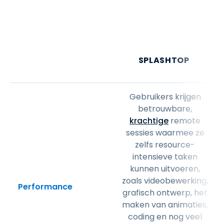
SPLASHTOP
Gebruikers krijgen
betrouwbare,
krachtige
remote
sessies waarmee ze
zelfs resource-
intensieve taken
kunnen uitvoeren,
zoals videobewerking,
Performance
grafisch ontwerp, het
maken van animaties,
coding en nog veel