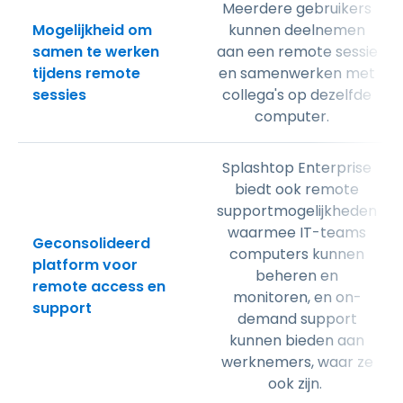
Meerdere gebruikers
Mogelijkheid om
kunnen deelnemen
samen te werken
aan een remote sessie
tijdens remote
en samenwerken met
sessies
collega's op dezelfde
computer.
Splashtop Enterprise
biedt ook remote
supportmogelijkheden
waarmee IT-teams
Geconsolideerd
computers kunnen
platform voor
beheren en
remote access en
monitoren, en on-
support
demand support
kunnen bieden aan
werknemers, waar ze
ook zijn.