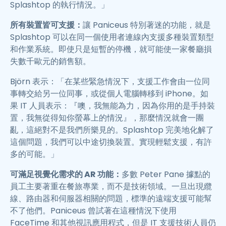
Splashtop 的執行情況。」
所有裝置皆可支援：
讓 Paniceus 特別著迷的功能，就是
Splashtop 可以在同一個使用者連線內支援多種裝置類型
和作業系統。即使只是短暫的停機，就可能使一家餐廳損
失數千歐元的銷售額。
Björn 表示：「在某些緊急情況下，支援工作會由一位同
事轉交給另一位同事，或從個人電腦轉移到 iPhone。如
果 IT 人員表示：『噢，我無能為力，因為你用的是手持裝
置，我無從得知你螢幕上的情況』，那麼情況就會一團
亂，這絕對不是我們所樂見的。Splashtop 完美地化解了
這個問題，我們可以中途切換裝置。實現輕鬆支援，有許
多的可能。」
可滿足視覺化需求的 AR 功能：
多數 Peter Pane 據點的
員工主要著重在餐旅專業，而不是技術領域。一旦出現纜
線、路由器和伺服器相關的問題，標準的遠端支援可能幫
不了他們。Paniceus 曾試著在這種情況下使用
FaceTime 和其他視訊應用程式，但是 IT 支援技術人員仍