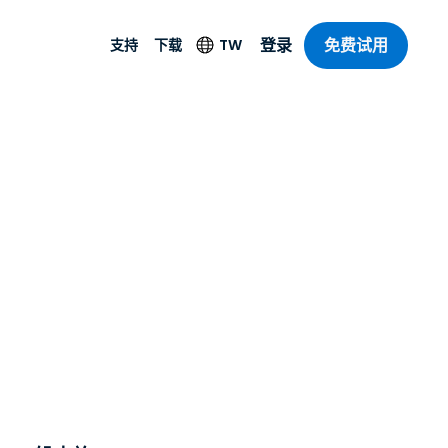
免费试用
登录
TW
支持
下载
支持
下载
其他安全產品
語言
遠端存取和遠
技術支援
舊客戶
防毒功能
English
SO 和進階
乐
乐
系统状态
試用版使用者
端點偵測和回應
Deutsch
On-Prem
新使用者
Foxpass Wi-Fi 存取和
Español
控制
SOS 輔助應用程式
Français
零信任安全工作區
部門
Streamer
Italiano
计
其他下載項目
Nederlands
所有產品
計
免费试用
Português
產業
简体中文
繁體中文