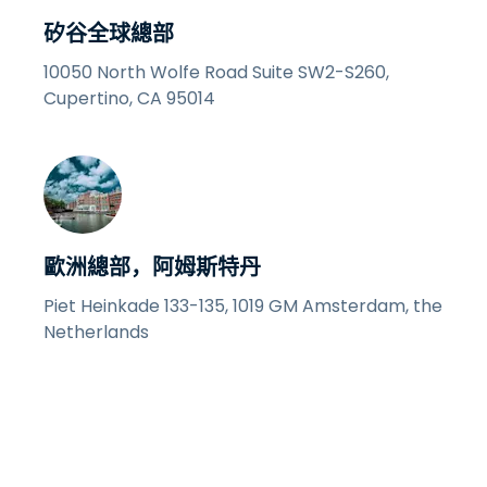
矽谷全球總部
10050 North Wolfe Road Suite SW2-S260,
Cupertino, CA 95014
歐洲總部，阿姆斯特丹
Piet Heinkade 133-135, 1019 GM Amsterdam, the
Netherlands