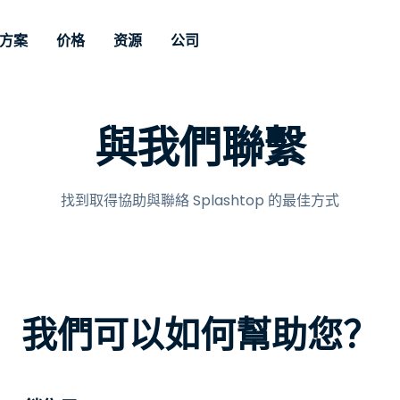
方案
价格
资源
公司
持
按照需求
依類型
憑證
Autonomous
Enterprise
按照行业
按照行业
分支機構
與我們聯繫
Endpoint
專業人員遠端支援
適用於企業級
远程桌面
博客
全是吧
教育
教育
合作夥伴
Management
修補程式管理功
端支援，具備 S
漏洞與修補程式管理
案例分享
新聞稿
媒体与娱
媒体与娱
客戶
件的形式提供。
管理功能。提供 
IT 專業人員可透過即時修
找到取得協助與聯絡 Splashtop 的最佳方式
Prem 選項。
選項。
補程式、自動化技術、完整
使 Intune 如虎添翼
竞争产品比较
獎項
卫生保健
MSP
的可見度和控制能力，遠端
風險與合規
資料表
零售
零售業
監控、管理和保護裝置。
RDP/VPN 替代產品
示範影片
政府與公
科技
VDI / DaaS替代方案
网络研讨会
建筑与设
用戶端部署
金融與會
我們可以如何幫助您？
查看所有類型
查看所有
IoT 適用的遠端支援
現場支援
透過 RDP /SSH/VNC 進行遠