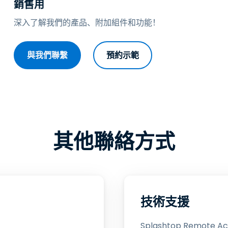
銷售用
端存取
深入了解我們的產品、附加組件和功能！
搭配 Wacom 進行遠端工作
远程实验室访问
與我們聯繫
預約示範
端點安全
探索所有需求
探索所有
其他聯絡方式
技術支援
Splashtop Remote A