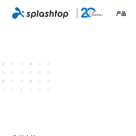
产品
远程访问
按照角色
依使用個案
公司
远程支
可供個人和小型團隊在任何
可供 IT 
遠端工作
远程支持
關於
地點，透過任何裝置存取其
裝置。即時
IT 支援和服務台
端點管理
人才招募
工作電腦。
能以附加元
提供 On-
端點管理與安全性
远程访问
活动
MSP
远程学习
聯絡我們
OEM
查看所有使用案例