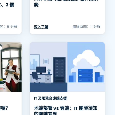
E、3 個
統
間：8 分鐘
閱讀時間：11 分鐘
深入了解
IT 及服務台遠端支援
體嗎？
地端部署 vs 雲端：IT 團隊須知
的關鍵差異