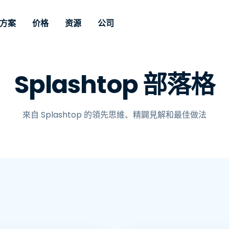
方案
价格
资源
公司
持
按照需求
依類型
憑證
Autonomous
Enterprise
按照行业
按照行业
分支機構
Splashtop 部落格
Endpoint
專業人員遠端支援
適用於企業級
远程桌面
博客
全是吧
教育
教育
合作夥伴
Management
修補程式管理功
端支援，具備 S
漏洞與修補程式管理
案例分享
新聞稿
媒体与娱
媒体与娱
客戶
件的形式提供。
管理功能。提供 
IT 專業人員可透過即時修
來自 Splashtop 的領先思維、精闢見解和最佳做法
Prem 選項。
選項。
補程式、自動化技術、完整
使 Intune 如虎添翼
竞争产品比较
獎項
卫生保健
MSP
的可見度和控制能力，遠端
風險與合規
資料表
零售
零售業
監控、管理和保護裝置。
RDP/VPN 替代產品
示範影片
政府與公
科技
VDI / DaaS替代方案
网络研讨会
建筑与设
用戶端部署
金融與會
查看所有類型
查看所有
IoT 適用的遠端支援
現場支援
透過 RDP /SSH/VNC 進行遠