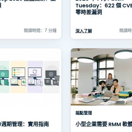
顧
Tuesday：622 個 CV
零時差漏洞
閱讀時間：7 分鐘
閱讀時
深入了解
端點管理
命週期管理：實用指南
小型企業需要 RMM 軟