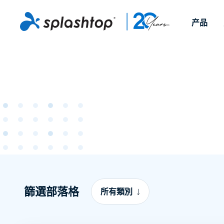
产品
远程访问
按照角色
依使用個案
公司
远程支
可供個人和小型團隊在任何
可供 IT 
遠端工作
远程支持
關於
地點，透過任何裝置存取其
裝置。即時
IT 支援和服務台
端點管理
人才招募
工作電腦。
能以附加元
提供 On-
端點管理與安全性
远程访问
活动
MSP
远程学习
聯絡我們
OEM
查看所有使用案例
篩選部落格
所有類別