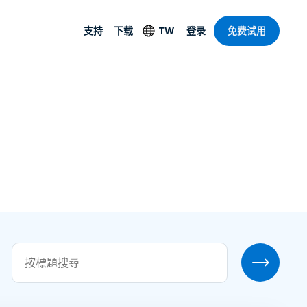
TW
支持
下载
登录
免费试用
支持
安防產品
語言
遠端存取和遠
技術支援
防毒功能
English
SO 和進階
乐
乐
系统状态
端點偵測和回應
Deutsch
On-Prem
Foxpass Wi-Fi 存取和
Español
控制
Français
零信任安全工作區
部門
Italiano
盾牌（反詐騙）
计
Nederlands
計
Português
產業
所有產品
简体中文
繁體中文