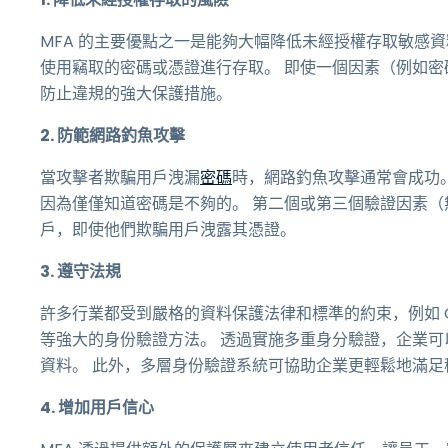
MFA 的主要優點之一是能夠大幅降低未經授權存取敏感資
使用竊取的密碼或憑證進行存取。 即使一個因素（例如密碼
防止違規的強大保護措施。
2. 防範網路釣魚攻擊
當攻擊者欺騙用戶洩漏
密碼
時，網路釣魚攻擊通常會成功。
因為僅僅知道密碼是不夠的。 第二個或第三個驗證因素
戶，即使他們欺騙用戶洩露其憑證。
3. 遵守法規
許多行業都受到嚴格的資料保護法律和標準的約束，例如 GDPR
等強大的身份驗證方法。 透過實施多重身分驗證，企業
資料。 此外，多層身份驗證系統可協助企業更輕鬆地滿足
4. 增加用戶信心