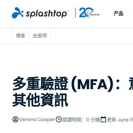
产品
博客
全是吧
远程访问
按照角色
依使用個案
公司
远程支
可供個人和小型團隊在任何
可供 IT 
遠端工作
远程支持
關於
地點，透過任何裝置存取其
裝置。即時
IT 支援和服務台
端點管理
人才招募
工作電腦。
能以附加元
提供 On-
端點管理與安全性
远程访问
活动
MSP
远程学习
聯絡我們
多重驗證 (MFA)
OEM
其他資訊
查看所有使用案例
Verena Cooper
閱讀時間：11 分鐘
更新
June 1