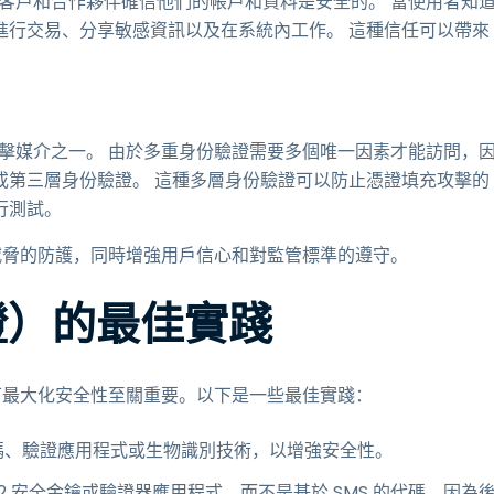
、客戶和合作夥伴確信他們的帳戶和資料是安全的。 當使用者知
進行交易、分享敏感資訊以及在系統內工作。 這種信任可以帶來
攻擊媒介之一。 由於多重身份驗證需要多個唯一因素才能訪問，
或第三層身份驗證。 這種多層身份驗證可以防止憑證填充攻擊的
行測試。
路威脅的防護，同時增強用戶信心和對監管標準的遵守。
證）的最佳實踐
況下最大化安全性至關重要。以下是一些最佳實踐：
代碼、驗證應用程式或生物識別技術，以增強安全性。
O2 安全金鑰或驗證器應用程式，而不是基於 SMS 的代碼，因為