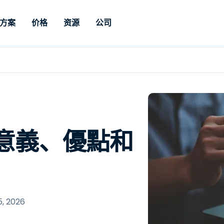
方案
价格
资源
公司
持
按照需求
依類型
憑證
Autonomous
Enterprise
按照行业
按照行业
分支機構
Endpoint
專業人員遠端支援
適用於企業級
远程桌面
博客
全是吧
教育
教育
合作夥伴
Management
修補程式管理功
端支援，具備 S
漏洞與修補程式管理
案例分享
新聞稿
媒体与娱
媒体与娱
客戶
件的形式提供。
管理功能。提供 
IT 專業人員可透過即時修
Prem 選項。
選項。
補程式、自動化技術、完整
使 Intune 如虎添翼
竞争产品比较
獎項
卫生保健
MSP
的可見度和控制能力，遠端
風險與合規
資料表
零售
零售業
：意義、優點和
監控、管理和保護裝置。
RDP/VPN 替代產品
示範影片
政府與公
科技
VDI / DaaS替代方案
网络研讨会
建筑与设
用戶端部署
金融與會
查看所有類型
查看所有
IoT 適用的遠端支援
5, 2026
現場支援
透過 RDP /SSH/VNC 進行遠