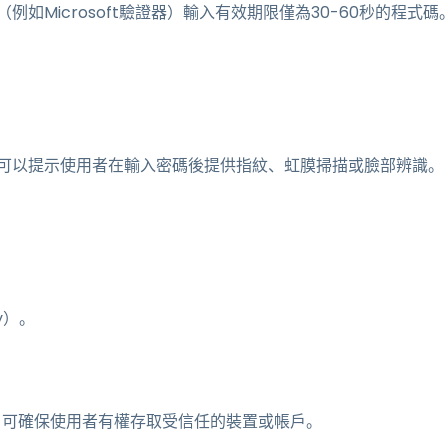
如Microsoft驗證器）輸入有效期限僅為30-60秒的程式碼
可以提示使用者在輸入密碼後提供指紋、虹膜掃描或臉部辨識。
y）。
法，可確保使用者有權存取受信任的裝置或帳戶。