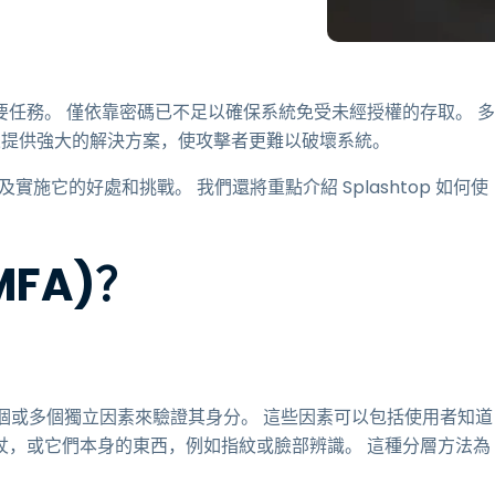
端存取
搭配 Wacom 進行遠端工作
远程实验室访问
任務。 僅依靠密碼已不足以確保系統免受未經授權的存取。 多
端點安全
層來提供強大的解決方案，使攻擊者更難以破壞系統。
探索所有需求
探索所有
施它的好處和挑戰。 我們還將重點介紹 Splashtop 如何使
FA)？
個或多個獨立因素來驗證其身分。 這些因素可以包括使用者知道
杖，或它們本身的東西，例如指紋或臉部辨識。 這種分層方法為