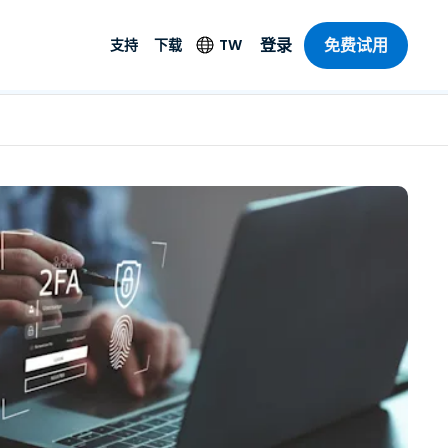
免费试用
登录
TW
支持
下载
支持
下载
其他安全產品
語言
遠端存取和遠
技術支援
舊客戶
防毒功能
English
SO 和進階
乐
乐
系统状态
試用版使用者
端點偵測和回應
Deutsch
On-Prem
新使用者
Foxpass Wi-Fi 存取和
Español
控制
SOS 輔助應用程式
Français
零信任安全工作區
部門
Streamer
Italiano
计
其他下載項目
Nederlands
所有產品
計
免费试用
Português
產業
简体中文
繁體中文