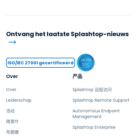
Ontvang het laatste Splashtop-nieuws
ISO/IEC 27001 gecertificeerd
Over
产品
Over
Splashtop 远程访问
Leiderschap
Splashtop Remote Support
活动
Autonomous Endpoint
Management
喀里叶
Splashtop Enterprise
布朗嫩