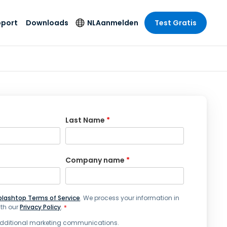
pport
Downloads
NL
Aanmelden
Test Gratis
 branche
 branche
Securityproducten
Taal
e remote
ondersteuning
s
s
Antivirus
English
mote
us
Entertainment
Entertainment
Endpointdetectie en
Deutsch
SSO en
-respons
e
idszorg
Español
Last Name
*
id. On-
Foxpass Wifi Access
del
del
Français
& Control
& Publieke
gie
Zero Trust Secure
Italiano
Workspace
Company name
*
Nederlands
uur & Design
Shield (Anti-
Português
oplichting)
n & Accounting
le bedrijfstakken
plashtop Terms of Service
. We process your information in
简体中文
th our
Privacy Policy
.
*
Alle producten
繁體中文
 additional marketing communications.