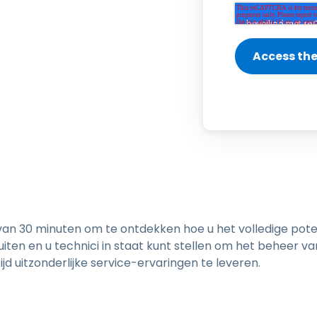
Ondersteuning op locatie
Remote access via
RDP/SSH/VNC
Op afstand werken met
Wacom
Toegang op afstand voor
Labo's
Endpoint-beveiliging
Ontdek alle behoeften
Ontdek a
an 30 minuten om te ontdekken hoe u het volledige pote
iten en u technici in staat kunt stellen om het beheer v
ijd uitzonderlijke service-ervaringen te leveren.