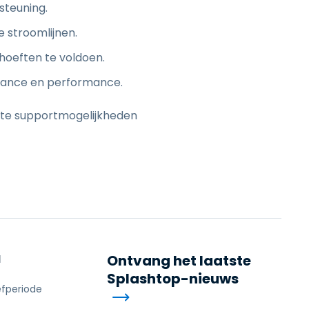
steuning.
e stroomlijnen.
hoeften te voldoen.
liance en performance.
ote supportmogelijkheden
N
Ontvang het laatste
Splashtop-nieuws
efperiode