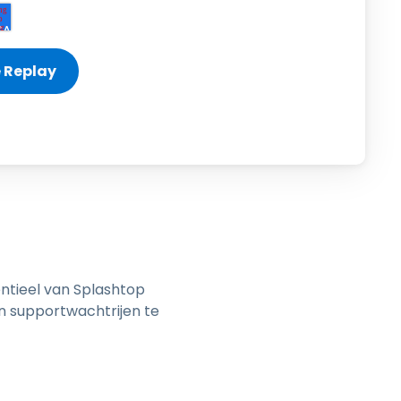
日本語
한국어
ภาษาไทย
Bahasa
lle sectoren
ntieel van Splashtop
an supportwachtrijen te