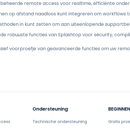
beheerde remote access voor realtime, efficiënte onder
men op afstand naadloos kunt integreren om workflows t
methoden in kunt zetten om aan uiteenlopende supportbe
de robuuste functies van Splashtop voor security, comp
lusief voorproefje van geavanceerde functies om uw rem
Ondersteuning
BEGINNE
ccess
Technische ondersteuning
Gratis pro