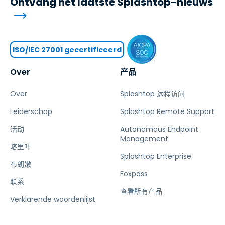
Ontvang het laatste Splashtop-nieuws
ISO/IEC 27001 gecertificeerd
Over
产品
Over
Splashtop 远程访问
Leiderschap
Splashtop Remote Support
活动
Autonomous Endpoint
Management
喀里叶
Splashtop Enterprise
布朗嫩
Foxpass
联系
查看所有产品
Verklarende woordenlijst