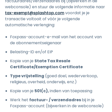
factuuradres/verzendadres bij (bijwerken in de
webconsole) en stuur de volgende informatie naar
tax-exempt@splashtop.com
voordat je je
transactie voltooit of vóór je volgende
automatische verlenging:
Foxpass-account-e-mail van het account van
de abonnementseigenaar
Belasting-ID en/of EIP
Kopie van je
State Tax Resale
Certificate/Exemption Certificate
Type vrijstelling
(goed doel, wederverkoop,
religieus, overheid, onderwijs, enz.)
Kopie van je
501(c),
indien van toepassing
Werk het
factuur- / verzendadres
bij in je
Foxpass-account (bijwerken in de webconsole)