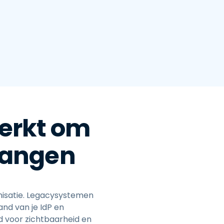
erkt om
vangen
nisatie. Legacysystemen
and van je IdP en
d voor zichtbaarheid en