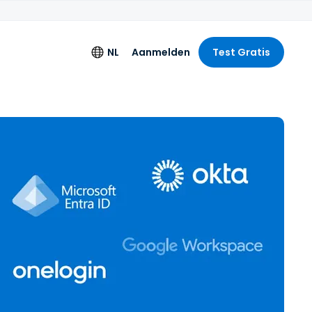
NL
Aanmelden
Test Gratis
s
Taal
de logging
English
g
ng Licentie
Deutsch
Español
n
Français
Italiano
+
Nederlands
Português
简体中文