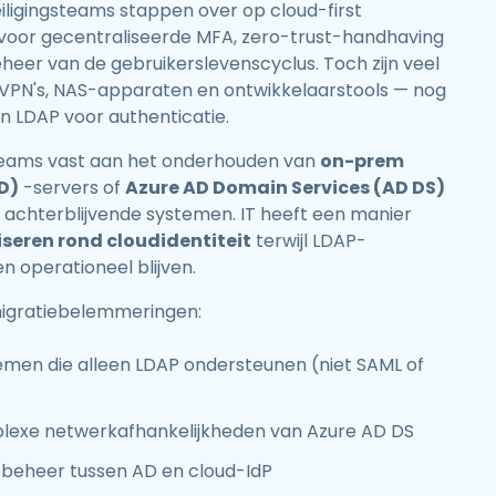
ligingsteams stappen over op cloud-first
 voor gecentraliseerde MFA, zero-trust-handhaving
eer van de gebruikerslevenscyclus. Toch zijn veel
 VPN's, NAS-apparaten en ontwikkelaarstools — nog
an LDAP voor authenticatie.
teams vast aan het onderhouden van
on-prem
D)
-servers of
Azure AD Domain Services (AD DS)
 achterblijvende systemen. IT heeft een manier
iseren rond cloudidentiteit
terwijl LDAP-
 operationeel blijven.
gratiebelemmeringen:
men die alleen LDAP ondersteunen (niet SAML of
lexe netwerkafhankelijkheden van Azure AD DS
sbeheer tussen AD en cloud-IdP