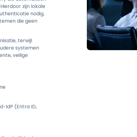
Hierdoor zijn lokale
uthenticatie nodig,
ystemen die geen
satie, terwijl
 oudere systemen
nte, veilige
rne
d-IdP (Entra ID,