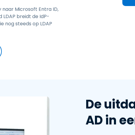
achtwoordbeheer
naar Microsoft Entra ID,
etwerksegmentatie &
 LDAP breidt de IdP-
LAN-controle
die nog steeds op LDAP
duroam-integratie voor
oger Onderwijs
De uitd
AD in ee