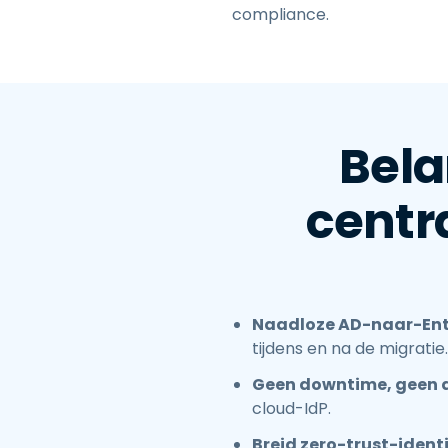
compliance.
Bela
centra
Naadloze AD-naar-Entr
tijdens en na de migratie.
Geen downtime, geen 
cloud-IdP.
Breid zero-trust-identit