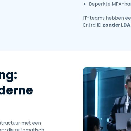
Beperkte MFA-han
IT-teams hebben een
Entra ID
zonder LDA
ng:
derne
astructuur met een
ory die automatisch