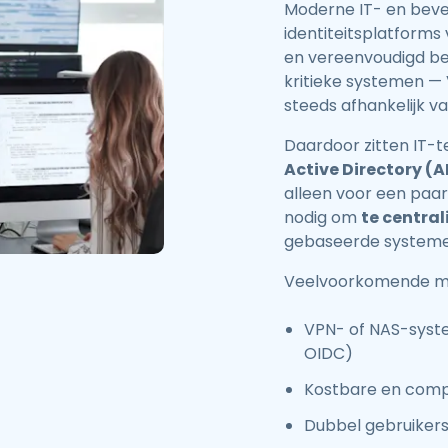
Moderne IT- en bevei
identiteitsplatforms
en vereenvoudigd beh
kritieke systemen —
steeds afhankelijk v
Daardoor zitten IT-
Active Directory (A
alleen voor een paar
nodig om
te central
gebaseerde systemen
Veelvoorkomende mi
VPN- of NAS-syste
OIDC)
Kostbare en comp
Dubbel gebruiker