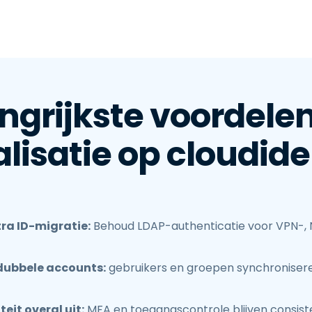
ngrijkste voordele
lisatie op cloudide
a ID-migratie:
Behoud LDAP-authenticatie voor VPN-,
dubbele accounts:
gebruikers en groepen synchronisere
eit overal uit:
MFA en toegangscontrole blijven consiste