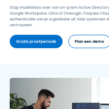
w
Stap moeiteloos over van on-prem Active Directory 
N
Google Workspace, Okta of OneLogin. Foxpass Cloud
V
authenticatie van je organisatie uit naar systemen 
e
vertrouwen
H
Gratis proefperiode
Plan een demo