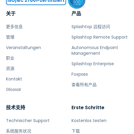
ISO/IEC 27001-zertifiziert
关于
产品
更多信息
Splashtop 远程访问
管理
Splashtop Remote Support
Veranstaltungen
Autonomous Endpoint
Management
职业
Splashtop Enterprise
资源
Foxpass
Kontakt
查看所有产品
Glossar
技术支持
Erste Schritte
Technischer Support
Kostenlos testen
系统服务状况
下载